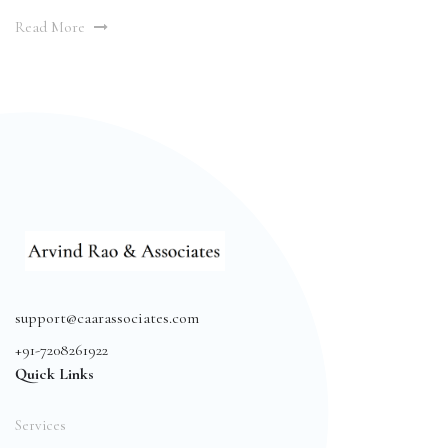
Read More
support@caarassociates.com
+91-7208261922
Quick Links
Services