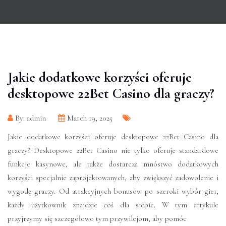
Jakie dodatkowe korzyści oferuje
desktopowe 22Bet Casino dla graczy?
By: admin
March 19, 2025
Jakie dodatkowe korzyści oferuje desktopowe 22Bet Casino dla
graczy? Desktopowe 22Bet Casino nie tylko oferuje standardowe
funkcje kasynowe, ale także dostarcza mnóstwo dodatkowych
korzyści specjalnie zaprojektowanych, aby zwiększyć zadowolenie i
wygodę graczy. Od atrakcyjnych bonusów po szeroki wybór gier,
każdy użytkownik znajdzie coś dla siebie. W tym artykule
przyjrzymy się szczegółowo tym przywilejom, aby pomóc