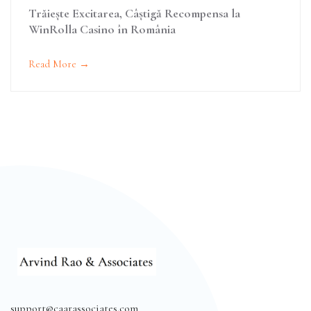
Trăiește Excitarea, Câștigă Recompensa la
WinRolla Casino în România
Read More →
support@caarassociates.com