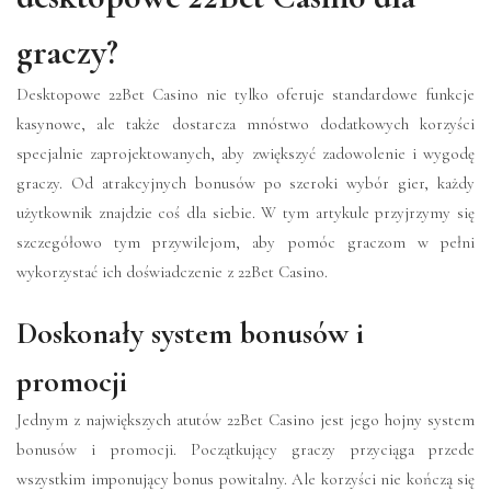
graczy?
Desktopowe 22Bet Casino nie tylko oferuje standardowe funkcje
kasynowe, ale także dostarcza mnóstwo dodatkowych korzyści
specjalnie zaprojektowanych, aby zwiększyć zadowolenie i wygodę
graczy. Od atrakcyjnych bonusów po szeroki wybór gier, każdy
użytkownik znajdzie coś dla siebie. W tym artykule przyjrzymy się
szczegółowo tym przywilejom, aby pomóc graczom w pełni
wykorzystać ich doświadczenie z 22Bet Casino.
Doskonały system bonusów i
promocji
Jednym z największych atutów 22Bet Casino jest jego hojny system
bonusów i promocji. Początkujący graczy przyciąga przede
wszystkim imponujący bonus powitalny. Ale korzyści nie kończą się