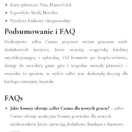
Karty płatnicze: Visa, MasterCard
E-portfele: Skrill, Neteller
Przelewy bankowe i kryptowaluty
Podsumowanie i FAQ
Desktopowe 22Bet Casino przynosi swoim graczom wiele
dodatkowych korzyści, które uczynią rozgrywkę bardziej
satysfakcjonującą i opłacalną. Od bonusów po bezpieczeństwo,
dostęp do szerokiej gamy gier i wygodne metody płatności –
wszystko to sprawia, że wybór 22Bet jest doskonałą decyzją dla
każdego entuzjasty hazardu.
FAQs
Jakie bonusy oferuje 22Bet Casino dla nowych graczy?
– 22Bet
Casino oferuje atrakcyjne bonusy powitalne dla nowych
użytkowników, które zawierają dodatkowe fundusze i darmowe