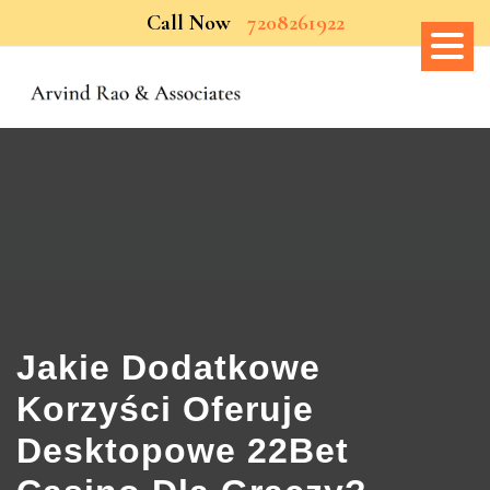
Call Now
7208261922
Jakie Dodatkowe
Korzyści Oferuje
Desktopowe 22Bet