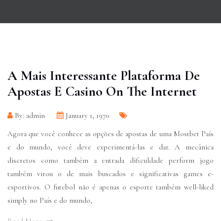
A Mais Interessante Plataforma De
Apostas E Casino On The Internet
By: admin
January 1, 1970
Agora que você conhece as opções de apostas de uma Mostbet País
e do mundo, você deve experimentá-las e dar. A mecânica
discretos como também a entrada dificuldade perform jogo
também virou o de mais buscados e significativas games e-
esportivos. O futebol não é apenas o esporte também well-liked
simply no País e do mundo,