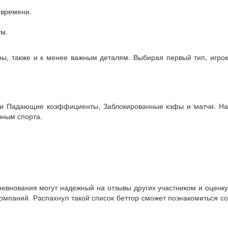
 времени.
ум.
ры, также и к менее важным деталям. Выбирая первый тип, игрок
нии Падающие коэффициенты, Заблокированные кэфы и матчи. На
зным спорта.
евнования могут надежный на отзывы других участником и оценку
омпаний. Распахнул такой список беттор сможет познакомиться со