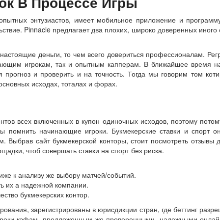
ок В Процессе Игры
 опытных энтузиастов, имеет мобильное приложение и программу
твие. Pinnacle предлагает два плохих, широко доверенных иного о
 настоящие деньги, то чем всего довериться профессионалам. Регр
ающим игрокам, так и опытным капперам. В ближайшее время на
я прогноз и проверить и на точность. Тогда мы говорим том ко
 основных исходах, тоталах и форах.
тов всех включенных в купон одиночных исходов, поэтому потом
 помнить начинающие игроки. Букмекерские ставки и спорт онл
. Выбрав сайт букмекерской конторы, стоит посмотреть отзывы д
адки, чтоб совершать ставки на спорт без риска.
иже к анализу же выбору матчей/событий.
ь их а надежной компании.
ство букмекерских контор.
вания, зарегистрированы в юрисдикции стран, где беттинг разреш
преки кэфам, предложенным же проверенными, надежными онлайн