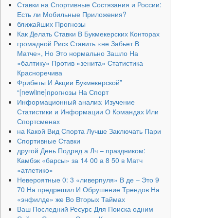
Ставки на Спортивные Состязания и России:
Есть ли Мобильные Приложения?
ближайших Прогнозы
Как Делать Ставки В Букмекерских Конторах
громадной Риск Ставить «не Забьет В
Матче», Но Это нормально Зашло На
«балтику» Против «зенита» Статистика
Красноречива
Фрибеты И Акции Букмекерской”
“[newline]прогнозы На Спорт
Информационный анализ: Изучение
Статистики и Информации О Командах Или
Спортсменах
на Какой Вид Спорта Лучше Заключать Пари
Спортивные Ставки
другой День Подряд а Лч – праздником:
Камбэк «барсы» за 14 00 а 8 50 в Матч
«атлетико»
Невероятные 0: 3 «ливерпуля» В де – Это 9
70 На предрешил И Обрушение Трендов На
«энфилде» же Во Вторых Таймах
Ваш Последний Ресурс Для Поиска одним