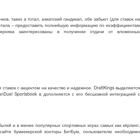
в, таких а тотал, азиатский гандикап, обе забьют (для ставок на
ь портала – предоставить полнейшую информацию по коэффициентам
верняка заинтересованы в получении отдачи от вложенных
тавок с акцентом на качество и надежное. DraftKings выделяется
Duel Sportsbook в дополняется с его бесшовной интеграцией с
бытий и в менее популярных спортивных играх самых как кёрлинг,
 сайте букмекерской конторы БетБум, пользователю необходимо