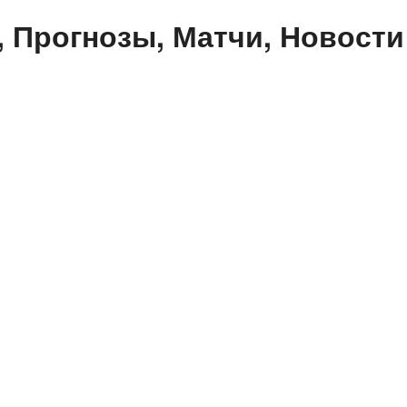
, Прогнозы, Матчи, Новости