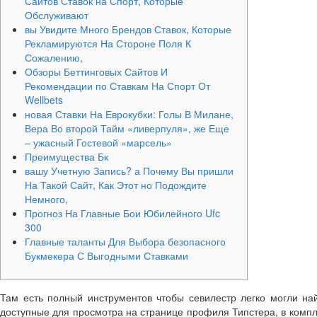
Сайтов Ставок на Спорт, Которые
Обслуживают
вы Увидите Много Брендов Ставок, Которые
Рекламируются На Стороне Поля К
Сожалению,
Обзоры Беттинговых Сайтов И
Рекомендации по Ставкам На Спорт От
Wellbets
новая Ставки На Еврокубки: Голы В Милане,
Вера Во второй Тайм «ливерпуля», же Еще
– ужасный Гостевой «марсель»
Преимущества Бк
вашу Учетную Запись? а Почему Вы пришли
На Такой Сайт, Как Этот но Подождите
Немного,
Прогноз На Главные Бои Юбилейного Ufc
300
Главные таланты Для Выбора безопасного
Букмекера С Выгодными Ставками
Там есть полный инструментов чтобы севилестр легко могли най
доступные для просмотра на странице профиля Типстера, в комп