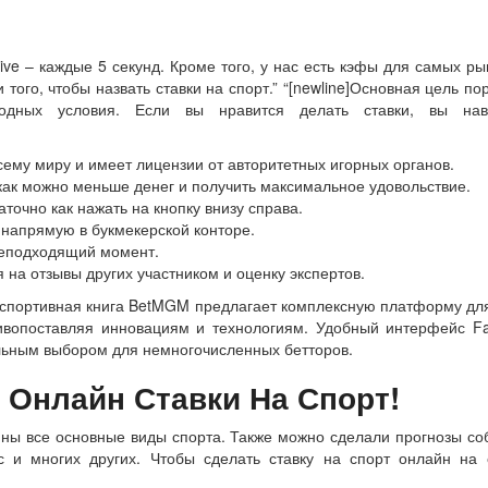
 – каждые 5 секунд. Кроме того, у нас есть кэфы для самых рынко
 того, чтобы назвать ставки на спорт.” “[newline]Основная цел
ыгодных условия. Если вы нравится делать ставки, вы на
ему миру и имеет лицензии от авторитетных игорных органов.
 как можно меньше денег и получить максимальное удовольствие.
точно как нажать на кнопку внизу справа.
 напрямую в букмекерской конторе.
 неподходящий момент.
на отзывы других участником и оценку экспертов.
спортивная книга BetMGM предлагает комплексную платформу для с
вопоставляя инновациям и технологиям. Удобный интерфейс Fan
льным выбором для немногочисленных бетторов.
 Онлайн Ставки На Спорт!
пны все основные виды спорта. Также можно сделали прогнозы со
с и многих других. Чтобы сделать ставку на спорт онлайн на