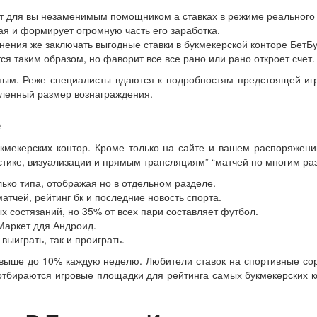
нет для вы незаменимым помощником а ставках в режиме реального
ая и формирует огромную часть его заработка.
нения же заключать выгодные ставки в букмекерской конторе БетБ
тся таким образом, но фаворит все все рано или рано откроет счет.
рным. Реже специалисты вдаются к подробностям предстоящей иг
еленный размер вознаграждения.
е
укмекерских контор. Кроме только на сайте и вашем распоряже
стике, визуализации и прямым трансляциям” “матчей по многим ра
ько типа, отображая но в отдельном разделе.
матчей, рейтинг бк и последние новость спорта.
х состязаний, но 35% от всех пари составляет футбол.
 Маркет ддя Андроид.
выиграть, так и проиграть.
 выше до 10% каждую неделю. Любители ставок на спортивные сор
 отбираются игровые площадки для рейтинга самых букмекерских к