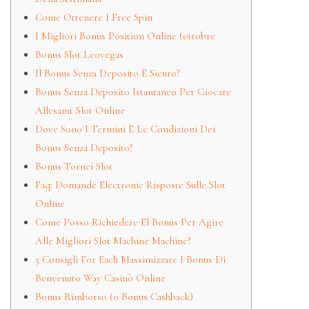
Come Ottenere I Free Spin
I Migliori Bonus Position Online (ottobre
Bonus Slot Leovegas
Il Bonus Senza Deposito È Sicuro?
Bonus Senza Deposito Istantaneo Per Giocare
Allesamt Slot Online
Dove Sono I Termini E Le Condizioni Dei
Bonus Senza Deposito?
Bonus Tornei Slot
Faq: Domande Electronic Risposte Sulle Slot
Online
Come Posso Richiedere El Bonus Per Agire
Alle Migliori Slot Machine Machine?
5 Consigli For Each Massimizzare I Bonus Di
Benvenuto Way Casinò Online
Bonus Rimborso (o Bonus Cashback)