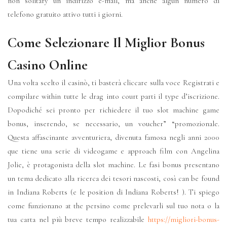
non solitary un indirizzo e-mail, ma anche algun numero di
telefono gratuito attivo tutti i giorni.
Come Selezionare Il Miglior Bonus
Casino Online
Una volta scelto il casinò, ti basterà cliccare sulla voce Registrati e
compilare within tutte le drag into court parti il type d’iscrizione.
Dopodiché sei pronto per richiedere il tuo slot machine game
bonus, inserendo, se necessario, un voucher” “promozionale.
Questa affascinante avventuriera, divenuta famosa negli anni 2000
que tiene una serie di videogame e approach film con Angelina
Jolie, è protagonista della slot machine. Le fasi bonus presentano
un tema dedicato alla ricerca dei tesori nascosti, così can be found
in Indiana Roberts (e le position di Indiana Roberts! ). Ti spiego
come funzionano at the persino come prelevarli sul tuo nota o la
tua carta nel più breve tempo realizzabile
https://migliori-bonus-