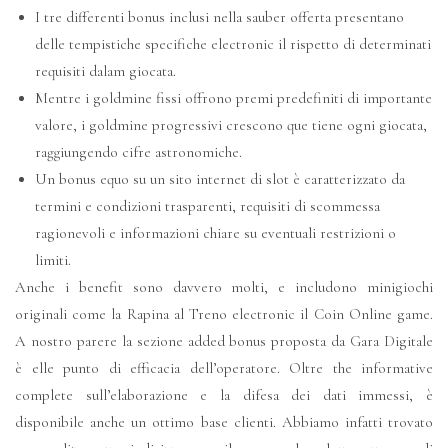
I tre differenti bonus inclusi nella sauber offerta presentano
delle tempistiche specifiche electronic il rispetto di determinati
requisiti dalam giocata.
Mentre i goldmine fissi offrono premi predefiniti di importante
valore, i goldmine progressivi crescono que tiene ogni giocata,
raggiungendo cifre astronomiche.
Un bonus equo su un sito internet di slot è caratterizzato da
termini e condizioni trasparenti, requisiti di scommessa
ragionevoli e informazioni chiare su eventuali restrizioni o
limiti.
Anche i benefit sono davvero molti, e includono minigiochi
originali come la Rapina al Treno electronic il Coin Online game.
A nostro parere la sezione added bonus proposta da Gara Digitale
è elle punto di efficacia dell’operatore. Oltre the informative
complete sull’elaborazione e la difesa dei dati immessi, è
disponibile anche un ottimo base clienti. Abbiamo infatti trovato