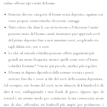
online offrono tipi variati di bonus.
Esistono diverse categorie di bonus senza deposito, ognuna con
votre proprie caratteristiche electronic vantaggi.
Tutti coloro che dans le cas où iscrivono a Pokerstars Casino
possono usare del bonus casinò istantaneo pari approach 100%
del primo deposito fino a new massimo 200€, scegliendo tra
tagli dalam 20€, 50€ o 100€.
Le slot ad entrada volatilità possono offrire pagamenti più
grandi ma meno frequenti, mentre quelle some sort of bassa
volatilità formano” “vincite più piccole, mother più regolari.
Il bonus in disputa dipenderà dalla somme versata e potrà
arrivare fino the 1. 000€ at the del 100% della somma depositata.
Ad esempio, este bonus del 100% su un almacén di $ hundred ti dà
altri $ 100, raddoppiando i tuoi fondi di gioco. Questo tipo di
reward è un ottimo modo per cominciare la tua conoscenza su un
sito di slot, offrendoti un bankroll più ampio per perlustrare i