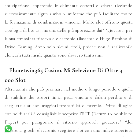
anticipazione, apparendo inizialmente coperti elizabeth rivelando
successivamente algun simbolo uniforme che può facilitare molto
la formazione di combinazioni vincenti. Molte slot offrono questa
tipologia di bonus, ma una delle più apprezzate dai” “giocatori per
la sua atmosfera piacevole electronic rilassante è Huge Bamboo di
Drive Gaming. Sono solo alcuni titoli, poiché non è realizzabile
elencarli tutti inside quanto sono davvero tantissimi.
– Planetwin365 Casino, Mi Selezione Di Oltre 4
000 Slot
Altra abilità che può premiare nel medio o lungo periodo è quella
di stabilire dei propri limiti pada vincita e dalam perdita e di
scegliere slot con maggiori probabilità di premio. Prima di agire
con soldi reali è consigliabile scoprire l’RTP (Return to be able to
Player) per paragonare il ritorno approach giocatore” “dei
differenti giochi electronic scegliere slot con una indice superiore