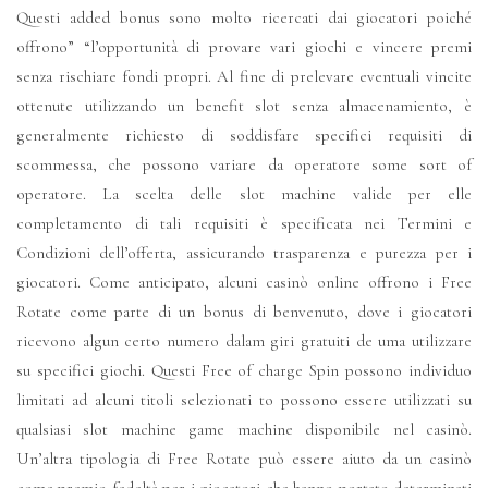
Questi added bonus sono molto ricercati dai giocatori poiché
offrono” “l’opportunità di provare vari giochi e vincere premi
senza rischiare fondi propri. Al fine di prelevare eventuali vincite
ottenute utilizzando un benefit slot senza almacenamiento, è
generalmente richiesto di soddisfare specifici requisiti di
scommessa, che possono variare da operatore some sort of
operatore. La scelta delle slot machine valide per elle
completamento di tali requisiti è specificata nei Termini e
Condizioni dell’offerta, assicurando trasparenza e purezza per i
giocatori. Come anticipato, alcuni casinò online offrono i Free
Rotate come parte di un bonus di benvenuto, dove i giocatori
ricevono algun certo numero dalam giri gratuiti de uma utilizzare
su specifici giochi. Questi Free of charge Spin possono individuo
limitati ad alcuni titoli selezionati to possono essere utilizzati su
qualsiasi slot machine game machine disponibile nel casinò.
Un’altra tipologia di Free Rotate può essere aiuto da un casinò