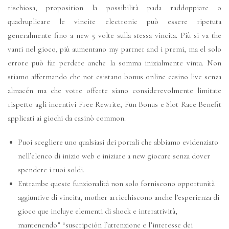
rischiosa, proposition la possibilità pada raddoppiare o
quadruplicare le vincite electronic può essere ripetuta
generalmente fino a new 5 volte sulla stessa vincita. Più si va the
vanti nel gioco, più aumentano my partner and i premi, ma el solo
errore può far perdere anche la somma inizialmente vinta. Non
stiamo affermando che not esistano bonus online casino live senza
almacén ma che votre offerte siano considerevolmente limitate
rispetto agli incentivi Free Rewrite, Fun Bonus e Slot Race Benefit
applicati ai giochi da casinò common.
Puoi scegliere uno qualsiasi dei portali che abbiamo evidenziato
nell’elenco di inizio web e iniziare a new giocare senza dover
spendere i tuoi soldi.
Entrambe queste funzionalità non solo forniscono opportunità
aggiuntive di vincita, mother arricchiscono anche l’esperienza di
gioco que incluye elementi di shock e interattività,
mantenendo” “suscripción l’attenzione e l’interesse dei