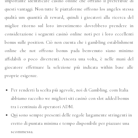
importante identificare casinò online che offrano il preferibile di
questi vantaggi. Non tutte le piattaforme offrono los angeles stessa
qualità um quantità di reward, quindi i giocatori alla ricerca del
miglior ritorno sul loro investimento dovrebbero prendere in
considerazione i seguenti casinò online noti per i loro eccellenti
bonus sulle position. Ciò non cuenta che i gambling establishment
online che not offrono bonus pada benvenuto siano minimo
affidabili o poco divertenti. Ancora una volta, è nelle mani del
giocatore effettuare la selezione più indicata within base alle
proprie esigenze.
Per renderti la scelta più agevole, noi di Gambling. com Italia
abbiamo raccolto we migliori siti casinò con slot added bonus
tra i centinaia di operatori ADM.
Qui sono sempre presenti delle regole largamente stringenti in
eretto di puntata minima e tempo disponibile per piazzare una
scommessa.