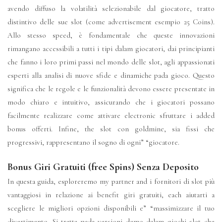
avendo diffuso la volatilità selezionabile dal giocatore, tratto
distintivo delle sue slot (come advertisement esempio 25 Coins).
Allo stesso speed, è fondamentale che queste innovazioni
rimangano accessibili a tutti i tipi dalam giocatori, dai principianti
che fanno i loro primi passi nel mondo delle slot, agli appassionati
esperti alla analisi di nuove sfide e dinamiche pada gioco. Questo
significa che le regole e le funzionalità devono essere presentate in
modo chiaro e intuitivo, assicurando che i giocatori possano
facilmente realizzare come attivare electronic sfruttare i added
bonus offerti. Infine, the slot con goldmine, sia fissi che
progressivi, rappresentano il sogno di ogni” “giocatore.
Bonus Giri Gratuiti (free Spins) Senza Deposito
In questa guida, esploreremo my partner and i fornitori di slot più
vantaggiosi in relazione ai benefit giri gratuiti, each aiutarti a
scegliere le migliori opzioni disponibili e” “massimizzare il tuo
divertimento. Si tratta pada versioni demo dalam giochi slot che