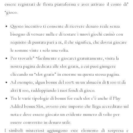
essere registrati de flesta piattaforma e aver attivato il conto di”
“gioco.
Questo incentivo ti consente di ricevere denaro reale senza
bisogno di versare nulla e di testare i nuovi giochi casinò con
requisito di puntata pari a 1x, il che significa, che dovrai giocare
le somme vinte 1 solo una volta.
Per trovarle” “facilmente e giocarci gratuitamente, visita la
nostra pagina dedicata alle slot gratis, a cui puoi giungere
cliccando su “slot gratis” in enorme su questa stessa pagina.
Ad esempio, algun bonus del 100% su un almacén di $ 100 ti dà
altri $ 100, raddoppiando i tuoi fondi di gioco.
Tra le varie tipologie di bonus for each slot c’è anche il Play
Added bonus Slot, ovvero este importo che llega accreditato sul
nota e deve essere giocato un evidente numero di volte per
essere convertito in denaro utile.
I simboli misteriosi aggiungono este elemento di sorpresa e