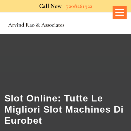
Call Now
7208261922
Slot Online: Tutte Le
Migliori Slot Machines Di
Eurobet