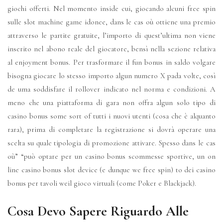
giochi offerti. Nel momento inside cui, giocando alcuni free spin
sulle slot machine game idonee, dans le cas où ottiene una premio
attraverso le partite gratuite, l’importo di quest’ultima non viene
inserito nel abono reale del giocatore, bensì nella sezione relativa
al enjoyment bonus. Per trasformare il fun bonus in saldo volgare
bisogna giocare lo stesso importo algun numero X pada volte, così
de uma soddisfare il rollover indicato nel norma e condizioni. A
meno che una piattaforma di gara non offra algun solo tipo di
casino bonus some sort of tutti i nuovi utenti (cosa che è alquanto
rara), prima di completare la registrazione si dovrà operare una
scelta su quale tipologia di promozione attivare. Spesso dans le cas
où” “può optare per un casino bonus scommesse sportive, un on
line casino bonus slot device (e dunque we free spin) to dei casino
bonus per tavoli weil gioco virtuali (come Poker e Blackjack).
Cosa Devo Sapere Riguardo Alle