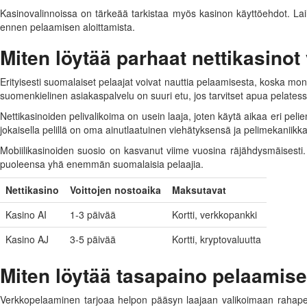
Kasinovalinnoissa on tärkeää tarkistaa myös kasinon käyttöehdot. Lailli
ennen pelaamisen aloittamista.
Miten löytää parhaat nettikasinot
Erityisesti suomalaiset pelaajat voivat nauttia pelaamisesta, koska mo
suomenkielinen asiakaspalvelu on suuri etu, jos tarvitset apua pelatess
Nettikasinoiden pelivalikoima on usein laaja, joten käytä aikaa eri pel
jokaisella pelillä on oma ainutlaatuinen viehätyksensä ja pelimekaniikk
Mobiilikasinoiden suosio on kasvanut viime vuosina räjähdysmäisesti. 
puoleensa yhä enemmän suomalaisia pelaajia.
Nettikasino
Voittojen nostoaika
Maksutavat
Kasino AI
1-3 päivää
Kortti, verkkopankki
Kasino AJ
3-5 päivää
Kortti, kryptovaluutta
Miten löytää tasapaino pelaamise
Verkkopelaaminen tarjoaa helpon pääsyn laajaan valikoimaan rahapelejä, 