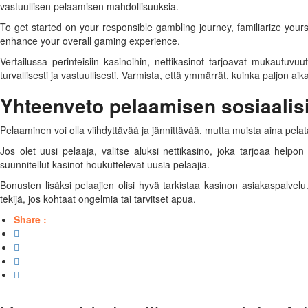
vastuullisen pelaamisen mahdollisuuksia.
To get started on your responsible gambling journey, familiarize you
enhance your overall gaming experience.
Vertailussa perinteisiin kasinoihin, nettikasinot tarjoavat mukautuvuu
turvallisesti ja vastuullisesti. Varmista, että ymmärrät, kuinka paljon aik
Yhteenveto pelaamisen sosiaalisi
Pelaaminen voi olla viihdyttävää ja jännittävää, mutta muista aina pelata 
Jos olet uusi pelaaja, valitse aluksi nettikasino, joka tarjoaa helpo
suunnitellut kasinot houkuttelevat uusia pelaajia.
Bonusten lisäksi pelaajien olisi hyvä tarkistaa kasinon asiakaspalvelu
tekijä, jos kohtaat ongelmia tai tarvitset apua.
Share :