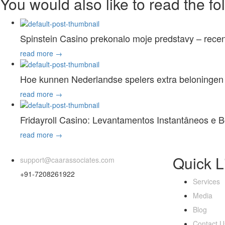
You would also like to read the fo
Spinstein Casino prekonalo moje predstavy – rece
read more →
Hoe kunnen Nederlandse spelers extra beloningen
read more →
Fridayroll Casino: Levantamentos Instantâneos e B
read more →
Quick L
support@caarassociates.com
+91-7208261922
Services
Media
Blog
Contact U