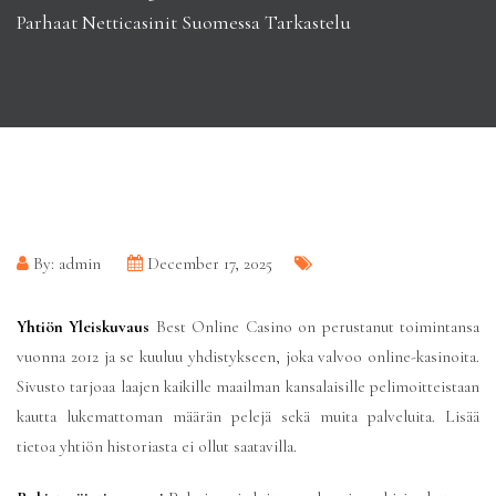
Parhaat Netticasinit Suomessa Tarkastelu
By: admin
December 17, 2025
Yhtiön Yleiskuvaus
Best Online Casino on perustanut toimintansa
vuonna 2012 ja se kuuluu yhdistykseen, joka valvoo online-kasinoita.
Sivusto tarjoaa laajen kaikille maailman kansalaisille pelimoitteistaan
kautta lukemattoman määrän pelejä sekä muita palveluita. Lisää
tietoa yhtiön historiasta ei ollut saatavilla.