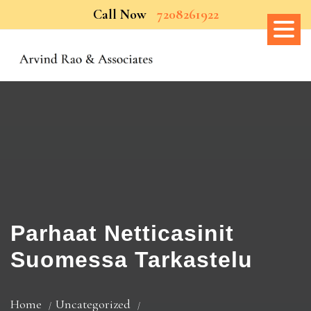
Call Now
7208261922
Parhaat Netticasinit
Suomessa Tarkastelu
Home
Uncategorized