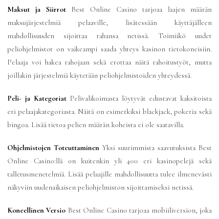
Maksut ja Siirrot
Best Online Casino tarjoaa laajen määrän
maksujärjestelmiä pelaaville, lisätessään käyttäjälleen
mahdollisuuden sijoittaa rahansa netissä. Toimiikö uudet
peliohjelmistot on vaikeampi saada yhteys kasinon tietokoneisiin.
Pelaaja voi hakea rahojaan sekä erottaa näitä rahoitustyöt, mutta
joillakin järjestelmiä käytetään peliohjelmistoiden yhteydessä.
Peli- ja Kategoriat
Pelivalikoimasta löytyvät edustavat kaksitoista
eri pelaajakategoriasta. Näitä on esimerkiksi blackjack, pokeria sekä
bingoa. Lisää tietoa pelien määrän koheista ei ole saatavilla.
Ohjelmistojen Toteuttaminen
Yksi suurimmista saavutuksista Best
Online Casino:llä on kuitenkin yli 400 eri kasinopelejä sekä
talletusmenetelmiä. Lisää pelaajille mahdollisuutta tulee ilmenevästi
näkyviin uudenaikaisen peliohjelmiston sijoittamiseksi netissä.
Koneellinen Versio
Best Online Casino tarjoaa mobiiliversion, joka