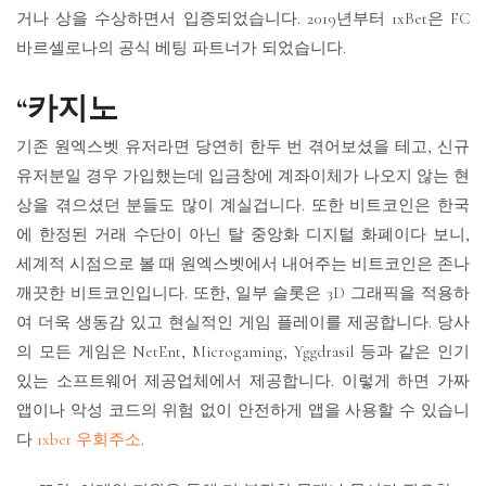
거나 상을 수상하면서 입증되었습니다. 2019년부터 1xBet은 FC
바르셀로나의 공식 베팅 파트너가 되었습니다.
“카지노
기존 원엑스벳 유저라면 당연히 한두 번 겪어보셨을 테고, 신규
유저분일 경우 가입했는데 입금창에 계좌이체가 나오지 않는 현
상을 겪으셨던 분들도 많이 계실겁니다. 또한 비트코인은 한국
에 한정된 거래 수단이 아닌 탈 중앙화 디지털 화폐이다 보니,
세계적 시점으로 볼 때 원엑스벳에서 내어주는 비트코인은 존나
깨끗한 비트코인입니다. 또한, 일부 슬롯은 3D 그래픽을 적용하
여 더욱 생동감 있고 현실적인 게임 플레이를 제공합니다. 당사
의 모든 게임은 NetEnt, Microgaming, Yggdrasil 등과 같은 인기
있는 소프트웨어 제공업체에서 제공합니다. 이렇게 하면 가짜
앱이나 악성 코드의 위험 없이 안전하게 앱을 사용할 수 있습니
다
1xbet 우회주소
.