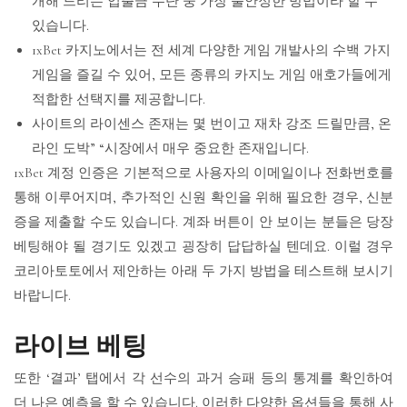
개해 드리는 입출금 수단 중 가장 불안정한 방법이라 할 수
있습니다.
1xBet 카지노에서는 전 세계 다양한 게임 개발사의 수백 가지
게임을 즐길 수 있어, 모든 종류의 카지노 게임 애호가들에게
적합한 선택지를 제공합니다.
사이트의 라이센스 존재는 몇 번이고 재차 강조 드릴만큼, 온
라인 도박” “시장에서 매우 중요한 존재입니다.
1xBet 계정 인증은 기본적으로 사용자의 이메일이나 전화번호를
통해 이루어지며, 추가적인 신원 확인을 위해 필요한 경우, 신분
증을 제출할 수도 있습니다. 계좌 버튼이 안 보이는 분들은 당장
베팅해야 될 경기도 있겠고 굉장히 답답하실 텐데요. 이럴 경우
코리아토토에서 제안하는 아래 두 가지 방법을 테스트해 보시기
바랍니다.
라이브 베팅
또한 ‘결과’ 탭에서 각 선수의 과거 승패 등의 통계를 확인하여
더 나은 예측을 할 수 있습니다. 이러한 다양한 옵션들을 통해 사