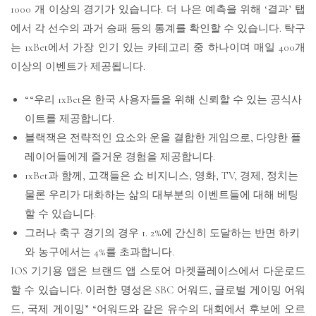
1000 개 이상의 경기가 있습니다. 더 나은 예측을 위해 ‘결과’ 탭
에서 각 선수의 과거 승패 등의 통계를 확인할 수 있습니다. 탁구
는 1xBet에서 가장 인기 있는 카테고리 중 하나이며 매일 400개
이상의 이벤트가 제공됩니다.
““우리 1xBet은 한국 사용자들을 위해 신뢰할 수 있는 공식사
이트를 제공합니다.
블랙잭은 전략적인 요소와 운을 결합한 게임으로, 다양한 플
레이어들에게 즐거운 경험을 제공합니다.
1xBet과 함께, 고객들은 쇼 비지니스, 영화, TV, 경제, 정치는
물론 우리가 대화하는 삶의 대부분의 이벤트들에 대해 베팅
할 수 있습니다.
그러나 축구 경기의 경우 1. 2%에 간신히 도달하는 반면 하키
와 농구에서는 4%를 초과합니다.
IOS 기기용 앱은 브랜드 앱 스토어 마켓플레이스에서 다운로드
할 수 있습니다. 이러한 명성은 SBC 어워드, 글로벌 게이밍 어워
드, 국제 게이밍” “어워드와 같은 유수의 대회에서 후보에 오르