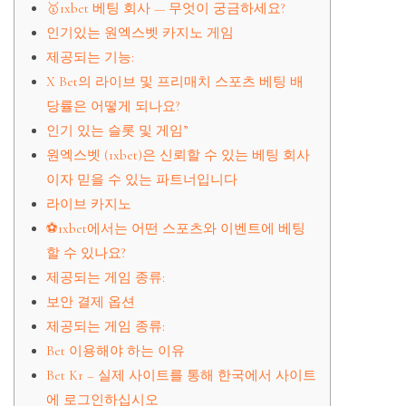
🥇1xbet 베팅 회사 — 무엇이 궁금하세요?
인기있는 원엑스벳 카지노 게임
제공되는 기능:
X Bet의 라이브 및 프리매치 스포츠 베팅 배
당률은 어떻게 되나요?
인기 있는 슬롯 및 게임”
원엑스벳 (1xbet)은 신뢰할 수 있는 베팅 회사
이자 믿을 수 있는 파트너입니다
라이브 카지노
⚽1xbet에서는 어떤 스포츠와 이벤트에 베팅
할 수 있나요?
제공되는 게임 종류:
보안 결제 옵션
제공되는 게임 종류:
Bet 이용해야 하는 이유
Bet Kr – 실제 사이트를 통해 한국에서 사이트
에 로그인하십시오