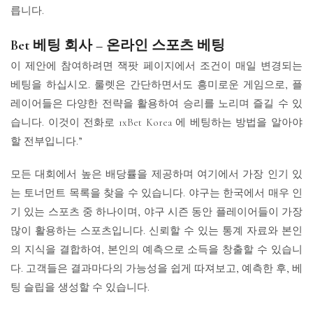
릅니다.
Bet 베팅 회사 – 온라인 스포츠 베팅
이 제안에 참여하려면 잭팟 페이지에서 조건이 매일 변경되는
베팅을 하십시오. 룰렛은 간단하면서도 흥미로운 게임으로, 플
레이어들은 다양한 전략을 활용하여 승리를 노리며 즐길 수 있
습니다. 이것이 전화로 1xBet Korea 에 베팅하는 방법을 알아야
할 전부입니다.”
모든 대회에서 높은 배당률을 제공하며 여기에서 가장 인기 있
는 토너먼트 목록을 찾을 수 있습니다. 야구는 한국에서 매우 인
기 있는 스포츠 중 하나이며, 야구 시즌 동안 플레이어들이 가장
많이 활용하는 스포츠입니다. 신뢰할 수 있는 통계 자료와 본인
의 지식을 결합하여, 본인의 예측으로 소득을 창출할 수 있습니
다. 고객들은 결과마다의 가능성을 쉽게 따져보고, 예측한 후, 베
팅 슬립을 생성할 수 있습니다.