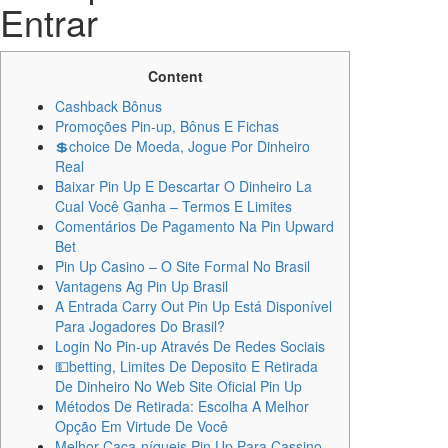
Entrar
Content
Cashback Bônus
Promoções Pin-up, Bônus E Fichas
💲choice De Moeda, Jogue Por Dinheiro
Real
Baixar Pin Up E Descartar O Dinheiro La
Cual Você Ganha – Termos E Limites
Comentários De Pagamento Na Pin Upward
Bet
Pin Up Casino – O Site Formal No Brasil
Vantagens Ag Pin Up Brasil
A Entrada Carry Out Pin Up Está Disponível
Para Jogadores Do Brasil?
Login No Pin-up Através De Redes Sociais
💵betting, Limites De Deposito E Retirada
De Dinheiro No Web Site Oficial Pin Up
Métodos De Retirada: Escolha A Melhor
Opção Em Virtude De Você
Melhor Caça-níqueis Pin Up Para Cassino