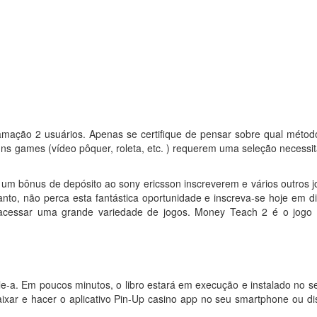
lamação 2 usuários. Apenas se certifique de pensar sobre qual métod
ns games (vídeo pôquer, roleta, etc. ) requerem uma seleção necess
um bônus de depósito ao sony ericsson inscreverem e vários outros j
tanto, não perca esta fantástica oportunidade e inscreva-se hoje em
cessar uma grande variedade de jogos. Money Teach 2 é o jogo de
e-a. Em poucos minutos, o libro estará em execução e instalado no se
ixar e hacer o aplicativo Pin-Up casino app no seu smartphone ou disp