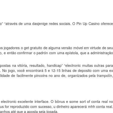
o” “através de uma dasjenige redes sociais. O Pin Up Casino oferece
 os jogadores o get gratuito de alguma versão móvel em virtude de seu
lo, e então confirmar o padrón com uma epístola, que a administração
tas na vitória, resultado, handicap” “electronic muitas outras para
. No jogo, você encontrará 5 e 12-15 linhas de deposito com uma ex
lidade de facilmente pincoins no ano de, organizados pela trampolín,
electronic excelente interface. O bônus e some sort of conta real no
nus for reproduzido com sucesso, u dinheiro aparecerá mhh conta real.
ganhos até que a aposta seja jogada.