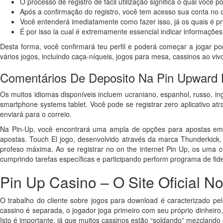
O processo de registro de fácil utilização significa o qual você 
Após a confirmação do registro, você tem acesso sua conta no 
Você entenderá imediatamente como fazer isso, já os quais é pr
É por isso la cual é extremamente essencial indicar informações c
Desta forma, você confirmará teu perfil e poderá começar a jogar po
vários jogos, incluindo caça-níqueis, jogos para mesa, cassinos ao viv
Comentários De Deposito Na Pin Upward 
Os muitos idiomas disponíveis incluem ucraniano, espanhol, russo, in
smartphone systems tablet. Você pode se registrar zero aplicativo at
enviará para o correio.
Na Pin-Up, você encontrará uma ampla de opções para apostas em eve
apostas. Touch El jogo, desenvolvido através da marca Thunderkick,
profeso máxima. Ao se registrar no on the internet Pin Up, os uma c
cumprindo tarefas específicas e participando perform programa de fide
Pin Up Casino – O Site Oficial No
O trabalho do cliente sobre jogos para download é caracterizado pela
cassino é separada, o jogador joga primeiro com seu próprio dinheiro,
Isto é importante, já que muitos cassinos estão “soldando” mezclando