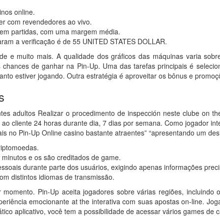
nos online.
er com revendedores ao vivo.
s em partidas, com uma margem média.
taram a verificação é de 55 UNITED STATES DOLLAR.
ade e muito mais. A qualidade dos gráficos das máquinas varia sobr
 chances de ganhar na Pin-Up. Uma das tarefas principais é selecion
anto estiver jogando. Outra estratégia é aproveitar os bônus e promoç
s
tes adultos Realizar o procedimento de inspección neste clube on the
ao cliente 24 horas durante dia, 7 dias por semana. Como jogador inte
nais no Pin-Up Online casino bastante atraentes” “apresentando um des
riptomoedas.
 minutos e os são creditados de game.
ssoais durante parte dos usuários, exigindo apenas informações preci
m distintos idiomas de transmissão.
 momento. Pin-Up aceita jogadores sobre várias regiões, incluindo o
periência emocionante at the interativa com suas apostas on-line. Jo
ico aplicativo, você tem a possibilidade de acessar vários games de ca