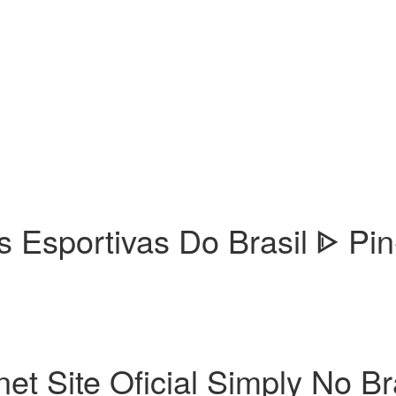
 Esportivas Do Brasil ᐈ Pin
net Site Oficial Simply No 