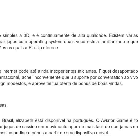
e simples a 3D, e é continuamente de alta qualidade. Existem várias
ar jogos com operating-system quais você esteja familiarizado e que
ões os quais a Pin-Up oferece.
 internet pode até ainda inexperientes iniciantes. Fiquei desapontado
rnacional, achei inconveniente que u suporte por conversation ao vivo
ign modestos, e aproveitei tua oferta de bônus de boas-vindas.
sas.
 Brasil, elizabeth está disponível na português. O Aviator Game é to
gar jogos de cassino em movimento agora é mais fácil do que jamas en
ssino on-line e bônus a partir de seu dispositivo móvel.