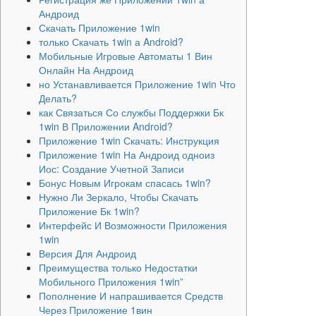
Андроид
Скачать Приложение 1win
только Скачать 1win а Android?
Мобильные Игровые Автоматы 1 Вин
Онлайн На Андроид
но Устанавливается Приложение 1win Что
Делать?
как Связаться Со службы Поддержки Бк
1win В Приложении Android?
Приложение 1win Скачать: Инструкция
Приложение 1win На Андроид одноиз
Иос: Создание Учетной Записи
Бонус Новым Игрокам спасась 1win?
Нужно Ли Зеркало, Чтобы Скачать
Приложение Бк 1win?
Интерфейс И Возможности Приложения
1win
Версия Для Андроид
Преимущества только Недостатки
Мобильного Приложения 1win”
Пополнение И напрашивается Средств
Через Приложение 1вин