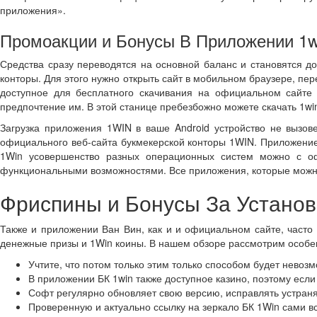
приложения».
Промоакции и Бонусы В Приложении 1w
Средства сразу переводятся на основной баланс и становятся д
конторы. Для этого нужно открыть сайт в мобильном браузере, пе
доступное для бесплатного скачивания на официальном сайте 
предпочтение им. В этой станице пребезбожно можете скачать 1wi
Загрузка приложения 1WIN в ваше Android устройство не вызове
официального веб-сайта букмекерской конторы 1WIN. Приложение 
1Win усовершенство разных операционных систем можно с о
функциональными возможностями. Все приложения, которые можно 
Фриспины и Бонусы За Установ
Также и приложении Ван Вин, как и и официальном сайте, часто
денежные призы и 1Win коины. В нашем обзоре рассмотрим особе
Учтите, что потом только этим только способом будет невоз
В приложении БК 1win также доступное казино, поэтому если 
Софт регулярно обновляет свою версию, исправлять устран
Проверенную и актуально ссылку на зеркало БК 1Win сами вс