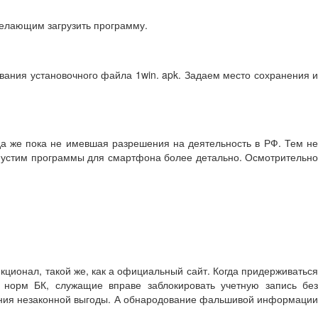
желающим загрузить программу.
ания установочного файла 1win. apk. Задаем место сохранения и
да же пока не имевшая разрешения на деятельность в РФ. Тем не
опустим программы для смартфона более детально. Осмотрительно
кционал, такой же, как а официальный сайт. Когда придерживаться
 норм БК, служащие вправе заблокировать учетную запись без
ения незаконной выгоды. А обнародование фальшивой информации