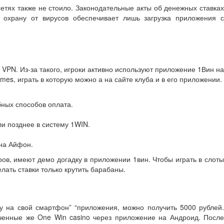
етях также не стоило. Законодательные акты об денежных ставках
охрану от вирусов обеспечивает лишь загрузка приложения с
VPN. Из-за такого, игроки активно используют приложение 1Вин на
ames, играть в которую можно а на сайте клуба и в его приложении.
ных способов оплата.
и позднее в систему 1WIN.
 на Айфон.
ов, имеют демо догадку в приложении 1вин. Чтобы играть в слоты
лать ставки только крутить барабаны.
у на свой смартфон” “приложения, можно получить 5000 рублей.
ученные же One Win casino через приложение на Андроид. После