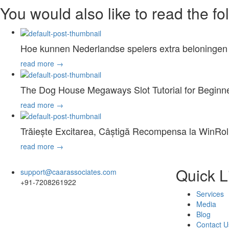
You would also like to read the fo
Hoe kunnen Nederlandse spelers extra beloningen
read more →
The Dog House Megaways Slot Tutorial for Beginne
read more →
Trăiește Excitarea, Câștigă Recompensa la WinRo
read more →
Quick L
support@caarassociates.com
+91-7208261922
Services
Media
Blog
Contact U