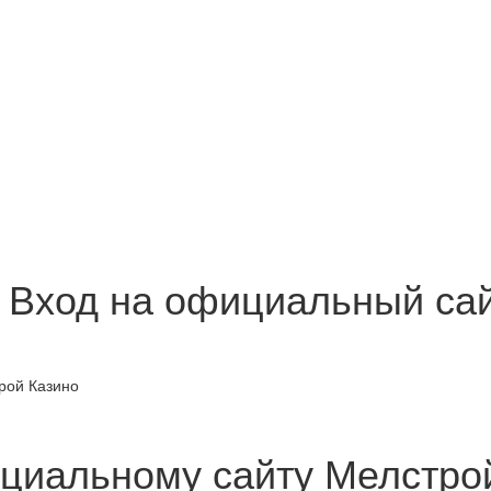
 ᐈ Вход на официальный са
трой Казино
ициальному сайту Мелстрой