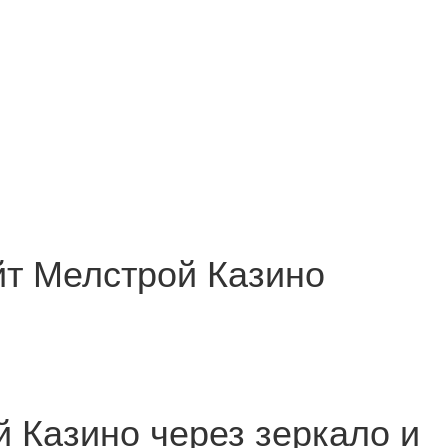
йт Мелстрой Казино
 Казино через зеркало и