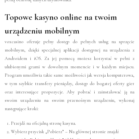
Topowe kasyno online na twoim
urządzeniu mobilnym
voxcasino oferuje pełny dostęp do pełnych usług na sprzęcie
mobilnym, dzięki specjalnej aplikacji dostępnej na urządzenia z
Androidem i iOS. Za jej pomocą możesz korzystać w pełni z
ulubionymi grami w dowolnym momencie i w każdym miejscu.
Program umożliwia takie same możliwości jak wersja komputerowa,
w tym szybkie transfery pieniędzy, dostęp do bogatej oferty gier
oraz interesujące propozycje. Aby pobrać i zainstalować ją na
swoim urządzeniu na swoim przenośnym urządzeniu, wykonaj
następujące kroki:
Przejdź na oficjalną stronę kasyna.
Wybierz przycisk „Pobierz” – Na głównej stronie znajdź