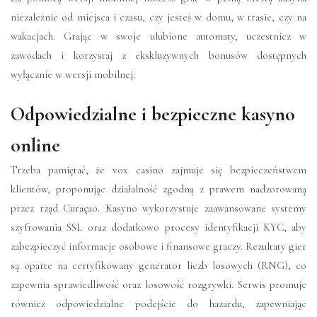
niezależnie od miejsca i czasu, czy jesteś w domu, w trasie, czy na
wakacjach. Grając w swoje ulubione automaty, uczestnicz w
zawodach i korzystaj z ekskluzywnych bonusów dostępnych
wyłącznie w wersji mobilnej.
Odpowiedzialne i bezpieczne kasyno
online
Trzeba pamiętać, że vox casino zajmuje się bezpieczeństwem
klientów, proponując działalność zgodną z prawem nadzorowaną
przez rząd Curaçao. Kasyno wykorzystuje zaawansowane systemy
szyfrowania SSL oraz dodatkowo procesy identyfikacji KYC, aby
zabezpieczyć informacje osobowe i finansowe graczy. Rezultaty gier
są oparte na certyfikowany generator liczb losowych (RNG), co
zapewnia sprawiedliwość oraz losowość rozgrywki. Serwis promuje
również odpowiedzialne podejście do hazardu, zapewniając