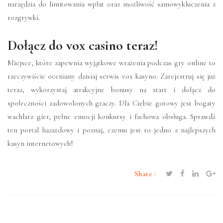
narzędzia do limitowania wpłat oraz możliwość samowykluczenia z
rozgrywki.
Dołącz do vox casino teraz!
Miejsce, które zapewnia wyjątkowe wrażenia podczas gry online to
rzeczywiście oceniany dzisiaj serwis vox kasyno. Zarejestruj się już
teraz, wykorzystaj atrakcyjne bonusy na start i dołącz do
społeczności zadowolonych graczy. Dla Ciebie gotowy jest bogaty
wachlarz gier, pełne emocji konkursy i fachowa obsługa. Sprawdź
ten portal hazardowy i poznaj, czemu jest to jedno z najlepszych
kasyn internetowych!
Share :