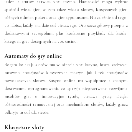
jeden z atutów serwisu vox kasyno. Hazardziści mogą wybrać
spośród wielu gier, w tym także wideo slotów, klasycznych gier,
różnych odmian pokera oraz gier typu instant. Niezależnie od tego,
co lubisz, każdy znajdzie coś ciekawego. Oto szczegółowy przepis z
dodatkowymi szczegółami plus konkretne przykłady dla każdej
kategorii gier dostępnych na vox casino:
Automaty do gry online
Bogata kolekcja slotów ma w ofercie vox kasyno, która zachwyci
zarówno entuzjastów klasycznych maszyn, jak i też entuzjastów
nowoczesnych slotów. Kasyno online ma współpracę z znanymi
dostawcami oprogramowania co sprzyja nieprzerwane rozwijanie
zasobów gier o innowacyjne tytuły, ciekawe tytuły. Dzięki
różnorodności tematycznej oraz mechanikom slotów, każdy gracz
odkryje tu coś dla siebie:
Klasyczne sloty