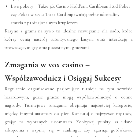
Live pokery – Takie jak Casino Hold’em, Caribbean Stud Poker
czy Poker w stylu Three Card zapewniają pełne adrenaliny
starcia z profesjonalnym krupierem.
Kasyno z grami na żywo to idealne rozwiązanie dla osób, które
którzy cenią nastrój autentycznego kasyna oraz interakcję z
prowadzącym grę oraz pozostałymi graczami.
Zmagania w vox casino –
Współzawodnicz i Osiągaj Sukcesy
Regularnie organizowane pasjonujące turnieje na tym serwisie
hazardowym, gdzie gracze mogą współzawodniczyć o cenne
nagrody. Turniejowe zmagania obejmują najczęściej kategorie,
między innymi automaty do gier. Konkuruj o najwyższe nagrody,
grając na wybranych automatach. Zdobywaj punkty za udane
zakręcenia i wspinaj się w rankingu, aby zgarnąć gotówkowe