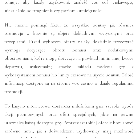
pilnuje, aby każdy użytkownik znaleźć coś coś ciekawego,
niezależnie od pragnienia czy poziomu umiejętności.
Nie można pominąć faktu, że wszystkie bonusy jak również
promocja w kasynie są objęte dokładnymi wytycznymi oraz
przepisami. Przed wyborem oferty należy dokładnie przeczytać
wymogi dotyczące obrotu bonusu oraz dodatkowymi
obostrzeniami, które mogą dotyczyć na przykład minimalnej kwoty
depozytu, maksymalną stawkę zakładu podczas gry z
wykorzystaniem bonusu lub limity czasowe na użycie bonusu. Całość
informacji dostępne są na stronie vox casino w dziale regulaminu
promocji.
To kasyno internetowe dostarcza miłośnikom gier szeroki wybór
akcji promocyjnych oraz ofert specjalnych, jakie na pewno
urozmaicą każdą dostępną grę. Poprzez szerokiej ofercie bonusowej
zarówno nowi, jak i doświadczeni użytkownicy mają możliwość