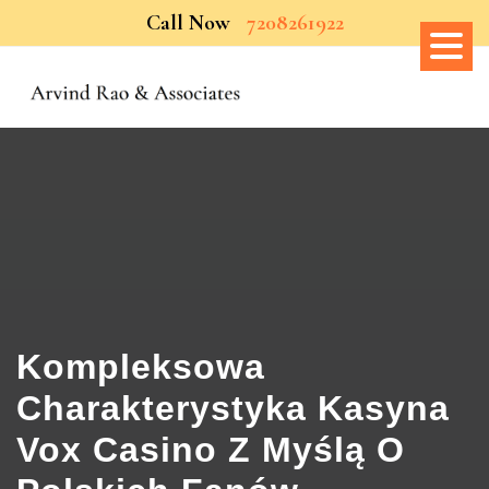
Call Now
7208261922
Kompleksowa
Charakterystyka Kasyna
Vox Casino Z Myślą O