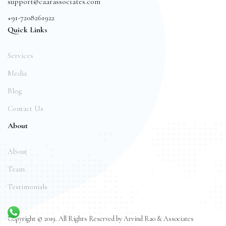
support@caarassociates.com
+91-7208261922
Quick Links
Services
Media
Blog
Contact Us
About
About
Team
Testimonials
Copyright © 2019. All Rights Reserved by Arvind Rao & Associates