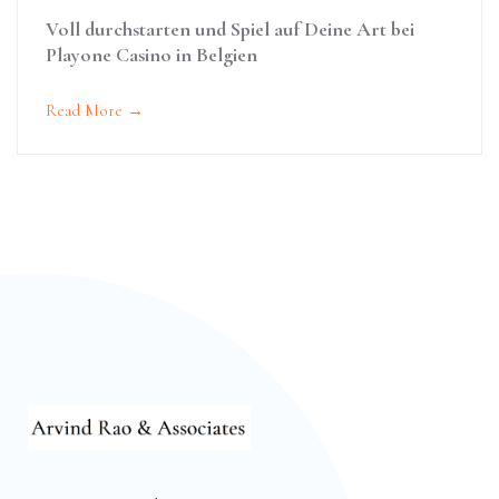
Voll durchstarten und Spiel auf Deine Art bei
Playone Casino in Belgien
Read More →