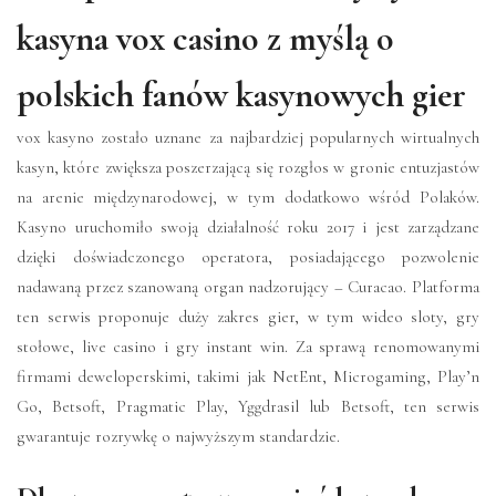
kasyna vox casino z myślą o
polskich fanów kasynowych gier
vox kasyno zostało uznane za najbardziej popularnych wirtualnych
kasyn, które zwiększa poszerzającą się rozgłos w gronie entuzjastów
na arenie międzynarodowej, w tym dodatkowo wśród Polaków.
Kasyno uruchomiło swoją działalność roku 2017 i jest zarządzane
dzięki doświadczonego operatora, posiadającego pozwolenie
nadawaną przez szanowaną organ nadzorujący – Curacao. Platforma
ten serwis proponuje duży zakres gier, w tym wideo sloty, gry
stołowe, live casino i gry instant win. Za sprawą renomowanymi
firmami deweloperskimi, takimi jak NetEnt, Microgaming, Play’n
Go, Betsoft, Pragmatic Play, Yggdrasil lub Betsoft, ten serwis
gwarantuje rozrywkę o najwyższym standardzie.