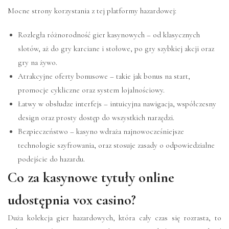
Mocne strony korzystania z tej platformy hazardowej:
Rozległa różnorodność gier kasynowych – od klasycznych
slotów, aż do gry karciane i stołowe, po gry szybkiej akcji oraz
gry na żywo.
Atrakcyjne oferty bonusowe – takie jak bonus na start,
promocje cykliczne oraz system lojalnościowy.
Łatwy w obsłudze interfejs – intuicyjna nawigacja, współczesny
design oraz prosty dostęp do wszystkich narzędzi.
Bezpieczeństwo – kasyno wdraża najnowocześniejsze
technologie szyfrowania, oraz stosuje zasady o odpowiedzialne
podejście do hazardu.
Co za kasynowe tytuły online
udostępnia vox casino?
Duża kolekcja gier hazardowych, która cały czas się rozrasta, to