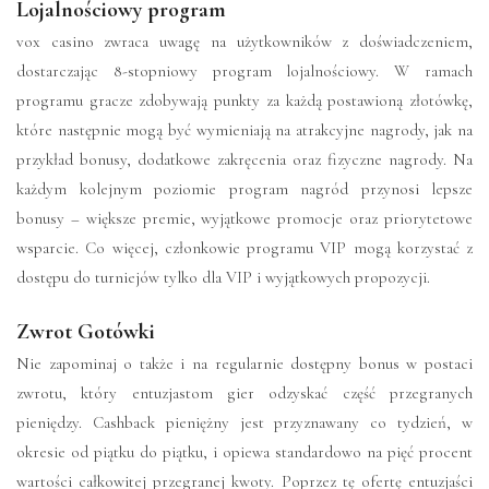
Lojalnościowy program
vox casino zwraca uwagę na użytkowników z doświadczeniem,
dostarczając 8-stopniowy program lojalnościowy. W ramach
programu gracze zdobywają punkty za każdą postawioną złotówkę,
które następnie mogą być wymieniają na atrakcyjne nagrody, jak na
przykład bonusy, dodatkowe zakręcenia oraz fizyczne nagrody. Na
każdym kolejnym poziomie program nagród przynosi lepsze
bonusy – większe premie, wyjątkowe promocje oraz priorytetowe
wsparcie. Co więcej, członkowie programu VIP mogą korzystać z
dostępu do turniejów tylko dla VIP i wyjątkowych propozycji.
Zwrot Gotówki
Nie zapominaj o także i na regularnie dostępny bonus w postaci
zwrotu, który entuzjastom gier odzyskać część przegranych
pieniędzy. Cashback pieniężny jest przyznawany co tydzień, w
okresie od piątku do piątku, i opiewa standardowo na pięć procent
wartości całkowitej przegranej kwoty. Poprzez tę ofertę entuzjaści