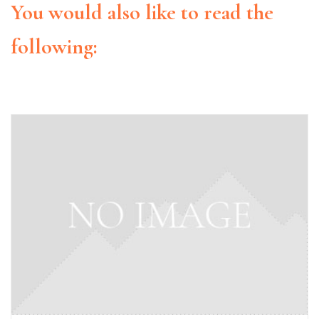
You would also like to read the
following: