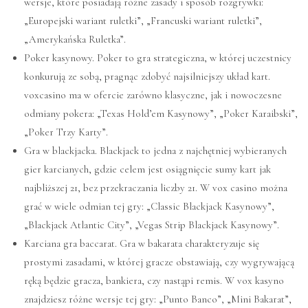
wersje, które posiadają różne zasady i sposób rozgrywki:
„Europejski wariant ruletki”, „Francuski wariant ruletki”,
„Amerykańska Ruletka”.
Poker kasynowy. Poker to gra strategiczna, w której uczestnicy
konkurują ze sobą, pragnąc zdobyć najsilniejszy układ kart.
voxcasino ma w ofercie zarówno klasyczne, jak i nowoczesne
odmiany pokera: „Texas Hold’em Kasynowy”, „Poker Karaibski”,
„Poker Trzy Karty”.
Gra w blackjacka. Blackjack to jedna z najchętniej wybieranych
gier karcianych, gdzie celem jest osiągnięcie sumy kart jak
najbliższej 21, bez przekraczania liczby 21. W vox casino można
grać w wiele odmian tej gry: „Classic Blackjack Kasynowy”,
„Blackjack Atlantic City”, „Vegas Strip Blackjack Kasynowy”.
Karciana gra baccarat. Gra w bakarata charakteryzuje się
prostymi zasadami, w której gracze obstawiają, czy wygrywającą
ręką będzie gracza, bankiera, czy nastąpi remis. W vox kasyno
znajdziesz różne wersje tej gry: „Punto Banco”, „Mini Bakarat”,