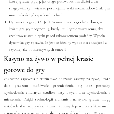
której gracze typują, jak długo potrwa lot. Im dłużej trwa
rozgrywka, tym większe potencjalne zyski można zdobyć, ale gra
może zakończyć się w każdej chwili.
Dynamiczna gra JetX. JetX to nowoczesna gra hazardowa, w
której grający prognozują, kiedy jet ulegnie zniszczeniu, aby
zrealizować swoje zyski przed zakończeniem podróży. Wysoka
dynamika gry sprawia, że jest to idealny wybór dla entuzjastów
szybkiej akcji i intensywnych emocji.
Kasyno na żywo w pełnej krasie
gotowe do gry
voxcasino zapewnia nietuzinkowe doznania zabawy na żywo, które
daje graczom możliwość przeniesienia się bez potrzeby
wychodzenia elitarnych studiów kasynowych, bez wychodzenia z
mieszkania. Dzięki technologii transmisji na żywo, gracze mogą
wziąć udział w rozgrywkach transmitowanych przez certyfikowanych
krupierów, co wprowadza realizm i wrażeń każdej grze. W kasynie