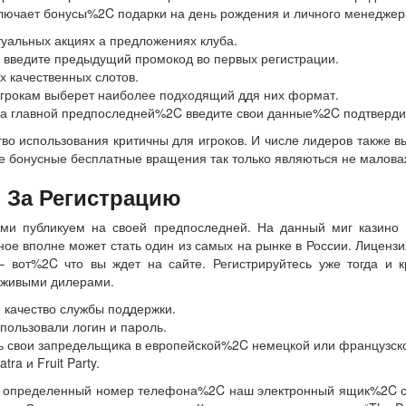
ключает бонусы%2C подарки на день рождения и личного менеджер
туальных акциях а предложениях клуба.
 введите предыдущий промокод во первых регистрации.
х качественных слотов.
игрокам выберет наиболее подходящий ддя них формат.
на главной предпоследней%2C введите свои данные%2C подтвердит
во использования критичны для игроков. И числе лидеров также 
е бонусные бесплатные вращения так только являються не малова
 За Регистрацию
ми публикуем на своей предпоследней. На данный миг казино
ное вполне может стать один из самых на рынке в России. Лице
вот%2C что вы ждет на сайте. Регистрируйтесь уже тогда и к
 живыми дилерами.
 качество службы поддержки.
пользовали логин и пароль.
 свои запредельщика в европейской%2C немецкой или французско
a и Fruit Party.
в определенный номер телефона%2C наш электронный ящик%2C стр