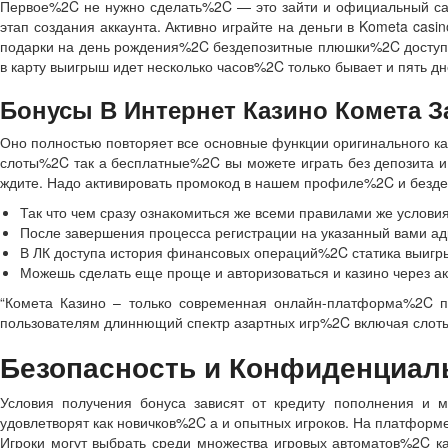
Первое%2C не нужно сделать%2C — это зайти и официальный сай
этап создания аккаунта. Активно играйте на деньги в Kometa ca
подарки на день рождения%2C бездепозитные плюшки%2C доступ 
в карту выигрыш идет несколько часов%2C только бывает и пять 
Бонусы В Интернет Казино Комета З
Оно полностью повторяет все основные функции оригинального каз
слоты%2C так а бесплатные%2C вы можете играть без депозита и
ждите. Надо активировать промокод в нашем профиле%2C и бездеп
Так что чем сразу ознакомиться же всеми правилами же услови
После завершения процесса регистрации на указанный вами ад
В ЛК доступа история финансовых операций%2C статика выигры
Можешь сделать еще проще и авторизоваться и казино через акк
“Комета Казино – только современная онлайн-платформа%2C пр
пользователям длиннющий спектр азартных игр%2C включая слоты
Безопасность и Конфиденциал
Условия получения бонуса зависят от кредиту пополнения и 
удовлетворят как новичков%2C а и опытных игроков. На платформе
Игроки могут выбрать среди множества игровых автоматов%2C ка