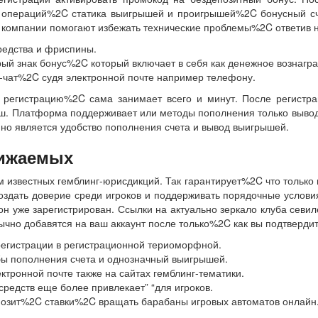
 операций%2C статика выигрышей и проигрышей%2C бонусный счет
 компании помогают избежать технические проблемы%2C ответив 
редства и фриспины.
дрый знак бонус%2C который включает в себя как денежное вознаг
н-чат%2C судя электронной почте например телефону.
регистрацию%2C сама занимает всего и минут. После регистра
ыш. Платформа поддерживает или методы пополнения только выво
но является удобство пополнения счета и вывод выигрышей.
нижаемых
 известных гемблинг-юрисдикций. Так гарантирует%2C что тольк
здать доверие среди игроков и поддерживать порядочные условия
 уже зарегистрирован. Ссылки на актуально зеркало клуба севил
но добавятся на ваш аккаунт после только%2C как вы подтвердит
регистрации в регистрационной териоморфной.
ы пополнения счета и однозначный выигрышей.
ктронной почте также на сайтах гемблинг-тематики.
средств еще более привлекает” “для игроков.
позит%2C ставки%2C вращать барабаны игровых автоматов онлайн