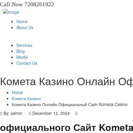
Call Now
7208261922
Home
About Us
Services
Blog
Media
Contact Us
Комета Казино Онлайн Оф
Home
Комета Казино
Комета Казино Онлайн Официальный Сайт Kometa Casino
By: admin
December 12, 2024
официального Сайт Kometa