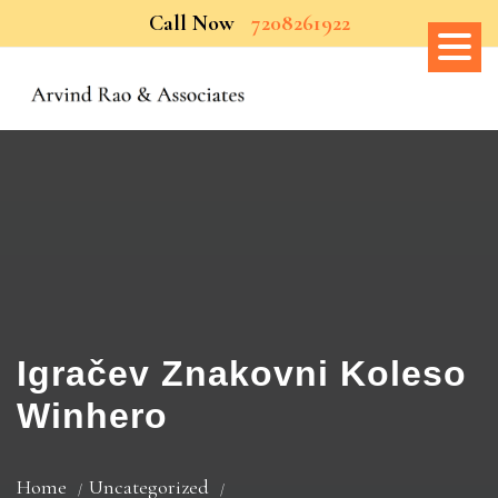
Call Now
7208261922
Igračev Znakovni Koleso
Winhero
Home
Uncategorized