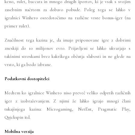
keno, rulet, baccara in mnogo drugih športov, ki je vsak s svojim
zasebnim načrtom za dobavo pobude. Poleg tega se lahko v
igralnici Winhero osredotočimo na različne vrste bonus-iger (na
primer rulet).
Značilnost tega kazina je, da imajo priponovane igre z dobrimi
zneskiji do 10 milijonov evro. Prijavljeni se lahko ukvarjajo s
takšnimi stroskami brez kakrškega občutja slabosti in ne glede na
vrsto, ki ga bodo izbrane.
Podatkovni dostopitelci
Medtem ko igralnice Winhero niso preveč veliko odprtih različnih
iger z izobraževanjem. Z njimi že lahko igrajo mnogi člani
tukajšnjega kazina: Microgaming, NetEnt, Pragmatic Play,
Quickspin itd.
Mobilna verzija