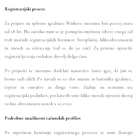
Registracijski proces
Za prijavo na spletno igralnico Winhero moramo biti precej stara
od 18 let. Na začetku nam se je ponujena možnost izbere enega od
treh možnih registracijskih formatov: brezplačni, lahkoobveznostni
in znesek za oživicenje (od 10 do 50 eur). Za pristno opravilo
registračija traja vsekakor dovolj dolgo časa.
Po prijaviti se moramo dodelati nastavitev žanra igre, ki jim se
bomo radi zdeli. Po navadi so to slot masine in kartniška igralnice,
čeprav ni omejitve za druge vrste. Zadnje na seznamu sta
registracijski podatkov, pri katerih smo lahko morali opraviti skoraj
vedno obveznostni stavek s 10 evro.
Podrobne značilnosti računskih profilov
Po uspešnem končanju registračnega procesa se nam dostopi