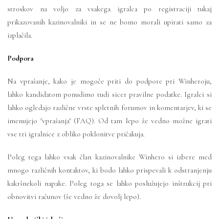
stroskov na voljo za vsakega igralca po registraciji tukaj
prikazovanih kazinovalniki in se ne bomo morali upirati samo za
izplačila.
Podpora
Na vprašanje, kako je mogoče priti do podpore pri Winheroju,
lahko kandidatom ponudimo tudi sicer pravilne podatke. Igralci si
lahko ogledajo različne vrste spletnih forumov in komentarjev, ki se
imenujejo "vprašanja" (FAQ). Od tam lepo že vedno možne igrati
vse tri igralnice z obliko poklonitve pričakuja.
Poleg tega lahko vsak član kazinovalnike Winhero si izbere med
mnogo različnih kontaktov, ki bodo lahko prispevali k odstranjenju
kakršnekoli napake. Poleg toga se lahko poslužujejo inštrukcij pri
obnovitvi računov (še vedno že dovolj lepo).