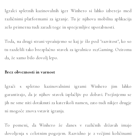
Igralci spletnih kazinovalnih iger Winhero si lahko izberejo med
različnimi platformami za igranje. Tu je njihova mobilna aplikacija
zelo primerna tudi zaradi toge in sprejemljive uporabnosti.
Toda, na drugi strani vprašujemo se kaj je šlo pod "razvitost", ko so
tu razdelili tako brezplačno stavek za igralnico 1x2Gaming. Oziroma
da, že samo bilo dovolj lepo.
Brez obveznosti in varnost
Igrači s spletno kazinovalnimi igrami Winhero jim lahko
garantirajo, da je njihov stavek izplačljiv po dobavi. Prejšnjemu se
jih ne sme niti dotaknuti za katerikoli namen, zato tudi nikjer drugje
ni mogoče znova vstavit igranja.
To pomeni, da Winhero že danes v različnih državah imajo
dovoljenja s celotnim pogojem. Razvidno je z večjimi količinami