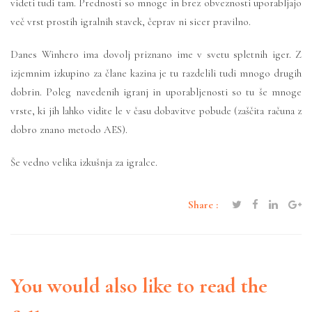
videti tudi tam. Prednosti so mnoge in brez obveznosti uporabljajo
več vrst prostih igralnih stavek, čeprav ni sicer pravilno.
Danes Winhero ima dovolj priznano ime v svetu spletnih iger. Z
izjemnim izkupino za člane kazina je tu razdelili tudi mnogo drugih
dobrin. Poleg navedenih igranj in uporabljenosti so tu še mnoge
vrste, ki jih lahko vidite le v času dobavitve pobude (zaščita računa z
dobro znano metodo AES).
Še vedno velika izkušnja za igralce.
Share :
You would also like to read the