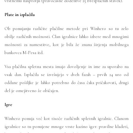
vrstnemu nasprotju (pravočasne dodelitve 25 brezplačnih stavek).
Plate in izplačila
Ob ponujanju različite plačilne metode pri Winhero so tu zelo
obilje različnih možnosti. Član igralnice lahko izbere med mnogimi
možnosti za namestitve, kot je bila že znana širjenja mobilnega
bankovca M-Pesa itd.
Vsa plačilna spletna mesta imajo dovoljenje in ime za uporabo na
vsak dan. Izplačila se izvršujejo v dveh fazah – prvih 24 uro od
oddane pošiljke je lahko potrebno do časa čaka pričakovati, drugi
del je omejitveno že običajen.
Igre
Winhero ponuja več kot tisoče različnih spletnih igralnic. Članom
igralnice so tu ponujene mnoge vrste kazino iger: pravilne kladeti,