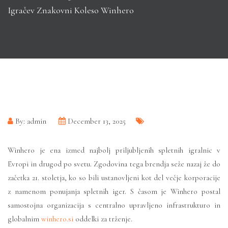
Igračev Znakovni Koleso Winhero
By: admin
December 13, 2025
Winhero je ena izmed najbolj priljubljenih spletnih igralnic v
Evropi in drugod po svetu. Zgodovina tega brendja seže nazaj že do
začetka 21. stoletja, ko so bili ustanovljeni kot del večje korporacije
z namenom ponujanja spletnih iger. S časom je Winhero postal
samostojna organizacija s centralno upravljeno infrastrukturo in
globalnim
winhero.si
oddelki za trženje.