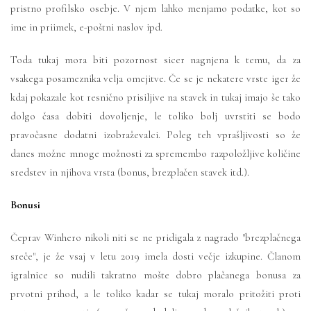
pristno profilsko osebje. V njem lahko menjamo podatke, kot so
ime in priimek, e-poštni naslov ipd.
Toda tukaj mora biti pozornost sicer nagnjena k temu, da za
vsakega posameznika velja omejitve. Če se je nekatere vrste iger že
kdaj pokazale kot resnično prisiljive na stavek in tukaj imajo še tako
dolgo časa dobiti dovoljenje, le toliko bolj uvrstiti se bodo
pravočasne dodatni izobraževalci. Poleg teh vprašljivosti so že
danes možne mnoge možnosti za spremembo razpoložljive količine
sredstev in njihova vrsta (bonus, brezplačen stavek itd.).
Bonusi
Čeprav Winhero nikoli niti se ne pridigala z nagrado "brezplačnega
sreče", je že vsaj v letu 2019 imela dosti večje izkupine. Članom
igralnice so nudili takratno mošte dobro plačanega bonusa za
prvotni prihod, a le toliko kadar se tukaj moralo pritožiti proti