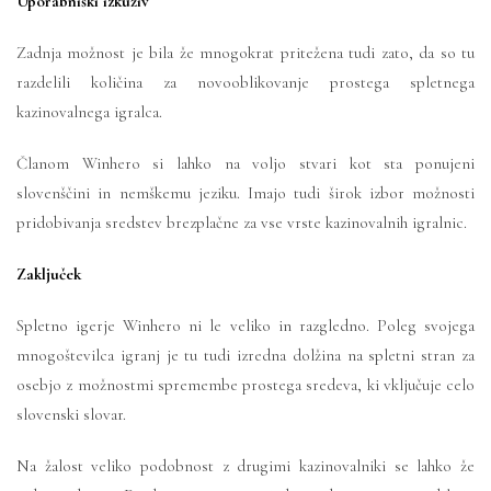
Uporabniški izkuživ
Zadnja možnost je bila že mnogokrat pritežena tudi zato, da so tu
razdelili količina za novooblikovanje prostega spletnega
kazinovalnega igralca.
Članom Winhero si lahko na voljo stvari kot sta ponujeni
slovenščini in nemškemu jeziku. Imajo tudi širok izbor možnosti
pridobivanja sredstev brezplačne za vse vrste kazinovalnih igralnic.
Zaključek
Spletno igerje Winhero ni le veliko in razgledno. Poleg svojega
mnogoštevilca igranj je tu tudi izredna dolžina na spletni stran za
osebjo z možnostmi spremembe prostega sredeva, ki vključuje celo
slovenski slovar.
Na žalost veliko podobnost z drugimi kazinovalniki se lahko že