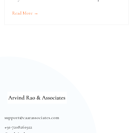
Read More →
support@caarassociates.com
+91-7208261922