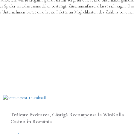
n Anbietern wie Microgaming und NetEnt sorgt für eine reiche Unterhaltungsmeile
Spieler wird das casino daher bestätigt. Zusammenfassend lässt sich sagen: Das
s Unternehmen bietet eine breite Palette an Möglichkeiten des Zahlens bei einer
Trăiește Excitarea, Câștigă Recompensa la WinRolla
Casino în România