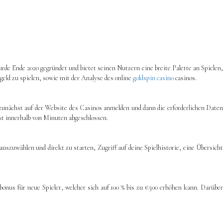
e Ende 2020 gegründet und bietet seinen Nutzern eine breite Palette an Spielen,
ld zu spielen, sowie mit der Analyse des online
goldspin casino
casinos.
unächst auf der Website des Casinos anmelden und dann die erforderlichen Daten
 innerhalb von Minuten abgeschlossen.
uszuwählen und direkt zu starten, Zugriff auf deine Spielhistorie, eine Übersicht
s für neue Spieler, welcher sich auf 100 % bis zu €500 erhöhen kann. Darüber