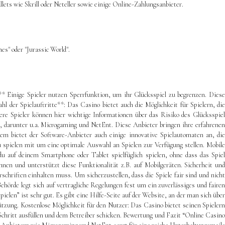
ts wie Skrill oder Neteller sowie einige Online-Zahlungsanbieter.
es" oder "Jurassic World".
* Einige Spieler nutzen Sperrfunktion, um ihr Glücksspiel zu begrenzen. Diese
der Spielauftritte**: Das Casino bietet auch die Möglichkeit für Spielern, die
ere Spieler können hier wichtige Informationen über das Risiko des Glücksspiel
rn, darunter u.a. Microgaming und NetEnt. Diese Anbieter bringen ihre erfahrenen
m bietet der Software-Anbieter auch einige innovative Spielautomaten an, die
pielen mit um eine optimale Auswahl an Spielen zur Verfügung stellen. Mobile
auf deinem Smartphone oder Tablet spielfüglich spielen, ohne dass das Spiel
en und unterstützt diese Funktionalität z.B. auf Mobilgeräten. Sicherheit und
chriften einhalten muss. Um sicherzustellen, dass die Spiele fair sind und nicht
örde legt sich auf vertragliche Regelungen fest um ein zuverlässiges und fairen
n” ist sehr gut. Es gibt eine Hilfe-Seite auf der Website, an der man sich über
ützung. Kostenlose Möglichkeit für den Nutzer: Das Casino bietet seinen Spielern
Schritt ausfüllen und dem Betreiber schicken. Bewertung und Fazit “Online Casino