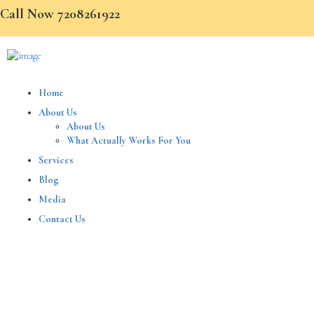
Call Now
7208261922
Home
About Us
About Us
What Actually Works For You
Services
Blog
Media
Contact Us
Gesetze zur Glücksspielr
Online Casinos ohne Einz