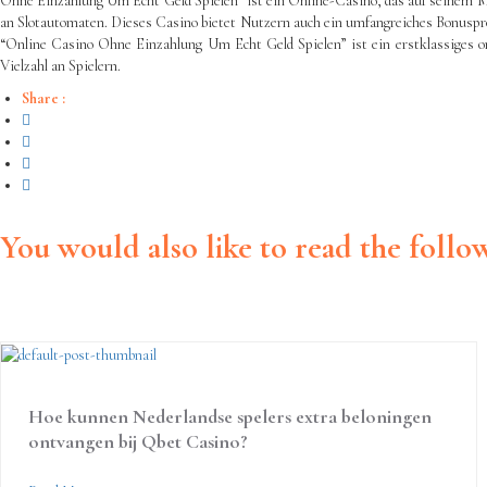
Ohne Einzahlung Um Echt Geld Spielen” ist ein Online-Casino, das auf seinem Ma
an Slotautomaten. Dieses Casino bietet Nutzern auch ein umfangreiches Bonuspr
“Online Casino Ohne Einzahlung Um Echt Geld Spielen” ist ein erstklassiges onl
Vielzahl an Spielern.
Share :
You would also like to read the follo
Hoe kunnen Nederlandse spelers extra beloningen
ontvangen bij Qbet Casino?