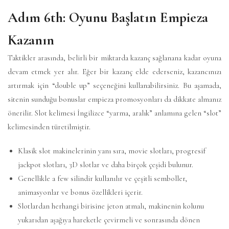
Adım 6th: Oyunu Başlatın Empieza
Kazanın
Taktikler arasında, belirli bir miktarda kazanç sağlanana kadar oyuna
devam etmek yer alır. Eğer bir kazanç elde ederseniz, kazancınızı
artırmak için “double up” seçeneğini kullanabilirsiniz. Bu aşamada,
sitenin sunduğu bonuslar empieza promosyonları da dikkate almanız
önerilir. Slot kelimesi İngilizce “yarma, aralık” anlamına gelen “slot”
kelimesinden türetilmiştir.
Klasik slot makinelerinin yanı sıra, movie slotları, progresif
jackpot slotları, 3D slotlar ve daha birçok çeşidi bulunur.
Genellikle a few silindir kullanılır ve çeşitli semboller,
animasyonlar ve bonus özellikleri içerir.
Slotlardan herhangi birisine jeton atmalı, makinenin kolunu
yukarıdan aşağıya hareketle çevirmeli ve sonrasında dönen