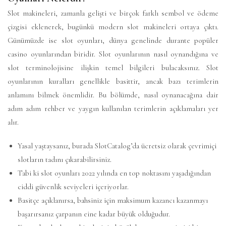
Slot makineleri, zamanla gelişti ve birçok farklı sembol ve ödeme
çizgisi eklenerek, bugünkü modern slot makineleri ortaya çıktı.
Günümüzde ise slot oyunları, dünya genelinde durante popüler
casino oyunlarından biridir. Slot oyunlarının nasıl oynandığına ve
slot terminolojisine ilişkin temel bilgileri bulacaksınız. Slot
oyunlarının kuralları genellikle basittir, ancak bazı terimlerin
anlamını bilmek önemlidir. Bu bölümde, nasıl oynanacağına dair
adım adım rehber ve yaygın kullanılan terimlerin açıklamaları yer
alır.
Yasal yaştaysanız, burada SlotCatalog’da ücretsiz olarak çevrimiçi
slotların tadını çıkarabilirsiniz.
Tabi ki slot oyunları 2022 yılında en top noktasını yaşadığından
ciddi güvenlik seviyeleri içeriyorlar.
Basitçe açıklanırsa, bahsiniz için maksimum kazancı kazanmayı
başarırsanız çarpanın eine kadar büyük olduğudur.