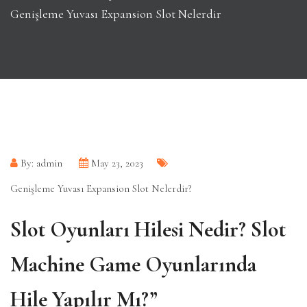
Genişleme Yuvası Expansion Slot Nelerdir
By: admin
May 23, 2023
Genişleme Yuvası Expansion Slot Nelerdir?
Slot Oyunları Hilesi Nedir? Slot
Machine Game Oyunlarında
Hile Yapılır Mı?”