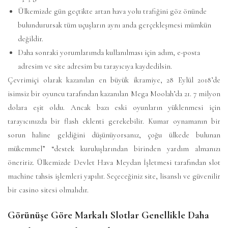
Ülkemizde gün geçtikte artan hava yolu trafiğini göz önünde
bulundurursak tüm uçuşların aynı anda gerçekleşmesi mümkün
değildir.
Daha sonraki yorumlarımda kullanılması için adım, e-posta
adresim ve site adresim bu tarayıcıya kaydedilsin.
Çevrimiçi olarak kazanılan en büyük ikramiye, 28 Eylül 2018’de
isimsiz bir oyuncu tarafından kazanılan Mega Moolah’da 21. 7 milyon
dolara eşit oldu. Ancak bazı eski oyunların yüklenmesi için
tarayıcınızda bir flash eklenti gerekebilir. Kumar oynamanın bir
sorun haline geldiğini düşünüyorsanız, çoğu ülkede bulunan
mükemmel” “destek kuruluşlarından birinden yardım almanızı
öneririz. Ülkemizde Devlet Hava Meydan İşletmesi tarafından slot
machine tahsis işlemleri yapılır. Seçeceğiniz site, lisanslı ve güvenilir
bir casino sitesi olmalıdır.
Görünüşe Göre Markalı Slotlar Genellikle Daha