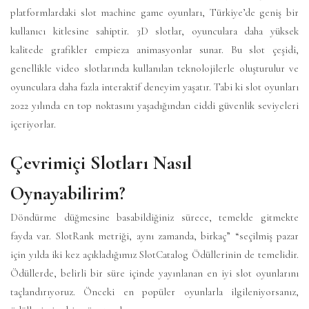
platformlardaki slot machine game oyunları, Türkiye’de geniş bir
kullanıcı kitlesine sahiptir. 3D slotlar, oyunculara daha yüksek
kalitede grafikler empieza animasyonlar sunar. Bu slot çeşidi,
genellikle video slotlarında kullanılan teknolojilerle oluşturulur ve
oyunculara daha fazla interaktif deneyim yaşatır. Tabi ki slot oyunları
2022 yılında en top noktasını yaşadığından ciddi güvenlik seviyeleri
içeriyorlar.
Çevrimiçi Slotları Nasıl
Oynayabilirim?
Döndürme düğmesine basabildiğiniz sürece, temelde gitmekte
fayda var. SlotRank metriği, aynı zamanda, birkaç” “seçilmiş pazar
için yılda iki kez açıkladığımız SlotCatalog Ödüllerinin de temelidir.
Ödüllerde, belirli bir süre içinde yayınlanan en iyi slot oyunlarını
taçlandırıyoruz. Önceki en popüler oyunlarla ilgileniyorsanız,