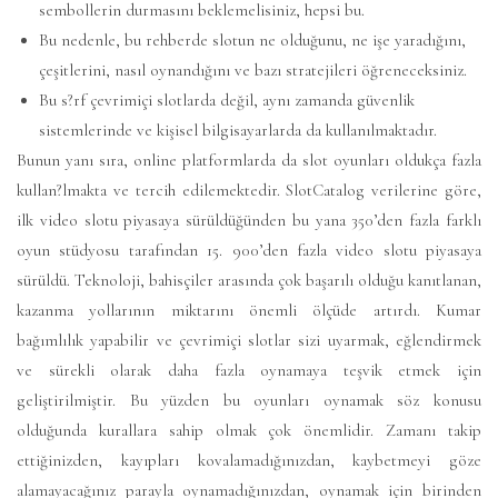
sembollerin durmasını beklemelisiniz, hepsi bu.
Bu nedenle, bu rehberde slotun ne olduğunu, ne işe yaradığını,
çeşitlerini, nasıl oynandığını ve bazı stratejileri öğreneceksiniz.
Bu s?rf çevrimiçi slotlarda değil, aynı zamanda güvenlik
sistemlerinde ve kişisel bilgisayarlarda da kullanılmaktadır.
Bunun yanı sıra, online platformlarda da slot oyunları oldukça fazla
kullan?lmakta ve tercih edilemektedir. SlotCatalog verilerine göre,
ilk video slotu piyasaya sürüldüğünden bu yana 350’den fazla farklı
oyun stüdyosu tarafından 15. 900’den fazla video slotu piyasaya
sürüldü. Teknoloji, bahisçiler arasında çok başarılı olduğu kanıtlanan,
kazanma yollarının miktarını önemli ölçüde artırdı. Kumar
bağımlılık yapabilir ve çevrimiçi slotlar sizi uyarmak, eğlendirmek
ve sürekli olarak daha fazla oynamaya teşvik etmek için
geliştirilmiştir. Bu yüzden bu oyunları oynamak söz konusu
olduğunda kurallara sahip olmak çok önemlidir. Zamanı takip
ettiğinizden, kayıpları kovalamadığınızdan, kaybetmeyi göze
alamayacağınız parayla oynamadığınızdan, oynamak için birinden