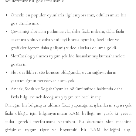
ödüllerimize bir göz atmalısınız.
Önceki en popüler oyunlarla ilgileniyorsanız, ödüllerimize bir
göz atmalısınız.
Çevrimiçi slotların patlamasıyla, daha fazla makara, daha fazla
kazanma yolu ve daha yenilikçi bonus oyunlar, özellikler ve
grafikler içeren daha gelişmiş video slotları de uma geldi.
SlotCatalog yalnızca uygun şekilde lisanslanmış kumarhaneleri
gösterir.
Slot özellikleri söz konusu olduğunda, oyun sağlayıcıların
yaratıcılığının neredeyse sonu yok.
Ancak, Sıcak ve Soğuk Oyunlar bölümümüzde hakkında daha
fazla bilgi edinebileceğiniz yaygın bir batıl inanç.
Örneğin bir bilgisayar aldınız fakat yapacağınız işlemlerin sayısı çok
fazla olduğu için bilgisayarınızın RAM belleği ne yazık ki yeteri
kadar gerekli performans vermiyor. Bu durumda slot machine
girişinize uygun tipte ve boyuttaki bir RAM belleğini alıp,