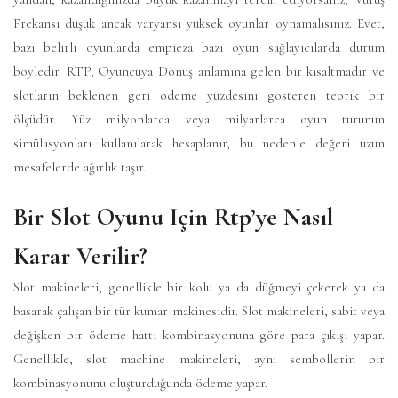
Frekansı düşük ancak varyansı yüksek oyunlar oynamalısınız. Evet,
bazı belirli oyunlarda empieza bazı oyun sağlayıcılarda durum
böyledir. RTP, Oyuncuya Dönüş anlamına gelen bir kısaltmadır ve
slotların beklenen geri ödeme yüzdesini gösteren teorik bir
ölçüdür. Yüz milyonlarca veya milyarlarca oyun turunun
simülasyonları kullanılarak hesaplanır, bu nedenle değeri uzun
mesafelerde ağırlık taşır.
Bir Slot Oyunu Için Rtp’ye Nasıl
Karar Verilir?
Slot makineleri, genellikle bir kolu ya da düğmeyi çekerek ya da
basarak çalışan bir tür kumar makinesidir. Slot makineleri, sabit veya
değişken bir ödeme hattı kombinasyonuna göre para çıkışı yapar.
Genellikle, slot machine makineleri, aynı sembollerin bir
kombinasyonunu oluşturduğunda ödeme yapar.