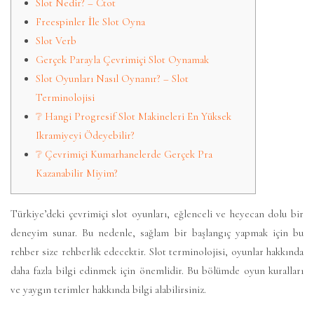
Slot Nedir? – Ctot
Freespinler İle Slot Oyna
Slot Verb
Gerçek Parayla Çevrimiçi Slot Oynamak
Slot Oyunları Nasıl Oynanır? – Slot
Terminolojisi
❔ Hangi Progresif Slot Makineleri En Yüksek
Ikramiyeyi Ödeyebilir?
❔ Çevrimiçi Kumarhanelerde Gerçek Pra
Kazanabilir Miyim?
Türkiye’deki çevrimiçi slot oyunları, eğlenceli ve heyecan dolu bir
deneyim sunar. Bu nedenle, sağlam bir başlangıç yapmak için bu
rehber size rehberlik edecektir. Slot terminolojisi, oyunlar hakkında
daha fazla bilgi edinmek için önemlidir. Bu bölümde oyun kuralları
ve yaygın terimler hakkında bilgi alabilirsiniz.