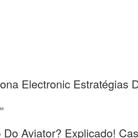
ona Electronic Estratégias 
as
 Do Aviator? Explicado! C