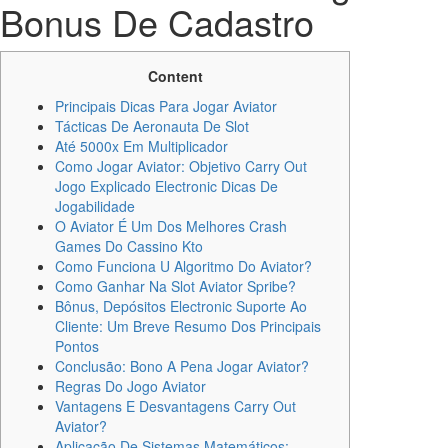
Bonus De Cadastro
Content
Principais Dicas Para Jogar Aviator
Tácticas De Aeronauta De Slot
Até 5000x Em Multiplicador
Como Jogar Aviator: Objetivo Carry Out
Jogo Explicado Electronic Dicas De
Jogabilidade
O Aviator É Um Dos Melhores Crash
Games Do Cassino Kto
Como Funciona U Algoritmo Do Aviator?
Como Ganhar Na Slot Aviator Spribe?
Bônus, Depósitos Electronic Suporte Ao
Cliente: Um Breve Resumo Dos Principais
Pontos
Conclusão: Bono A Pena Jogar Aviator?
Regras Do Jogo Aviator
Vantagens E Desvantagens Carry Out
Aviator?
Aplicação De Sistemas Matemáticos: