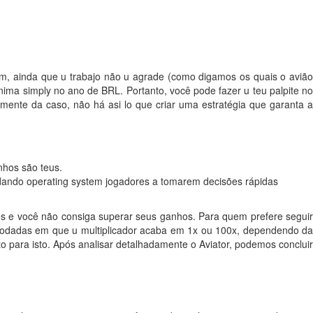
sim, ainda que u trabajo não u agrade (como digamos os quais o avião
mínima simply no ano de BRL. Portanto, você pode fazer u teu palpite no
rmente da caso, não há asi lo que criar uma estratégia que garanta a
nhos são teus.
dando operating system jogadores a tomarem decisões rápidas
tes e você não consiga superar seus ganhos. Para quem prefere seguir
 rodadas em que u multiplicador acaba em 1x ou 100x, dependendo da
o para isto. Após analisar detalhadamente o Aviator, podemos concluir