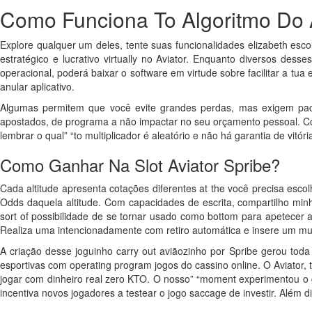
Como Funciona To Algoritmo Do 
Explore qualquer um deles, tente suas funcionalidades elizabeth esc
estratégico e lucrativo virtually no Aviator. Enquanto diversos dess
operacional, poderá baixar o software em virtude sobre facilitar a tu
anular aplicativo.
Algumas permitem que você evite grandes perdas, mas exigem paciê
apostados, de programa a não impactar no seu orçamento pessoal. Com 
lembrar o qual” “to multiplicador é aleatório e não há garantia de vi
Como Ganhar Na Slot Aviator Spribe?
Cada altitude apresenta cotações diferentes at the você precisa esco
Odds daquela altitude. Com capacidades de escrita, compartilho minh
sort of possibilidade de se tornar usado como bottom para apetecer 
Realiza uma intencionadamente com retiro automática e insere um multi
A criação desse joguinho carry out aviãozinho por Spribe gerou to
esportivas com operating program jogos do cassino online. O Aviator,
jogar com dinheiro real zero KTO. O nosso” “moment experimentou o 
incentiva novos jogadores a testear o jogo saccage de investir. Além d