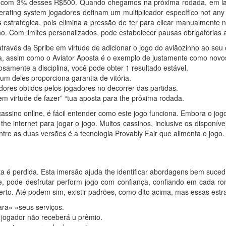
á com 3% desses R$500. Quando chegamos na próxima rodada, em la c
erating system jogadores definam um multiplicador específico not an
estratégica, pois elimina a pressão de ter para clicar manualmente n
nho. Com limites personalizados, pode estabelecer pausas obrigatória
ravés da Spribe em virtude de adicionar o jogo do aviãozinho ao seu 
, assim como o Aviator Aposta é o exemplo de justamente como novos 
samente a disciplina, você pode obter 1 resultado estável.
 deles proporciona garantia de vitória.
adores obtidos pelos jogadores no decorrer das partidas.
 virtude de fazer” “tua aposta para the próxima rodada.
ssino online, é fácil entender como este jogo funciona. Embora o jog
he internet para jogar o jogo. Muitos cassinos, inclusive os disponí
ntre as duas versões é a tecnologia Provably Fair que alimenta o jogo.
a é perdida. Esta imersão ajuda the identificar abordagens bem suced
 pode desfrutar perform jogo com confiança, confiando em cada ron
 certo. Até podem sim, existir padrões, como dito acima, mas essas es
ra» «seus serviços.
u jogador não receberá u prêmio.