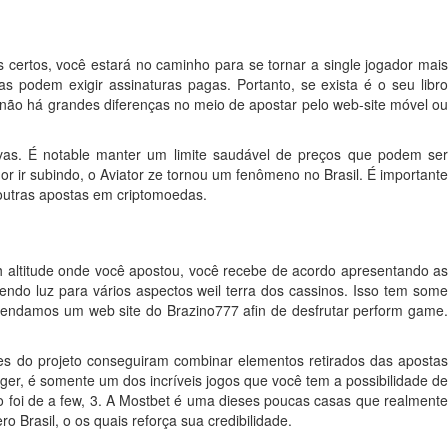
certos, você estará no caminho para se tornar a single jogador mais
as podem exigir assinaturas pagas. Portanto, se exista é o seu libro
ue não há grandes diferenças no meio de apostar pelo web-site móvel ou
vas. É notable manter um limite saudável de preços que podem ser
r ir subindo, o Aviator ze tornou um fenômeno no Brasil. É importante
 outras apostas em criptomoedas.
hh altitude onde você apostou, você recebe de acordo apresentando as
endo luz para vários aspectos weil terra dos cassinos. Isso tem some
omendamos um web site do Brazino777 afin de desfrutar perform game.
es do projeto conseguiram combinar elementos retirados das apostas
ger, é somente um dos incríveis jogos que você tem a possibilidade de
 foi de a few, 3. A Mostbet é uma dieses poucas casas que realmente
 Brasil, o os quais reforça sua credibilidade.