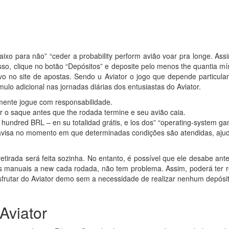
aixo para não” “ceder a probability perform avião voar pra longe. As
r isso, clique no botão “Depósitos” e deposite pelo menos the quantia 
vo no site de apostas. Sendo u Aviator o jogo que depende particula
ulo adicional nas jornadas diárias dos entusiastas do Aviator.
mente jogue com responsabilidade.
r o saque antes que the rodada termine e seu avião caia.
hundred BRL – en su totalidad grátis, e los dos” “operating-system ga
 avisa no momento em que determinadas condições são atendidas, aju
etirada será feita sozinha. No entanto, é possível que ele desabe an
es manuais a new cada rodada, não tem problema. Assim, poderá ter
esfrutar do Aviator demo sem a necessidade de realizar nenhum depósit
Aviator