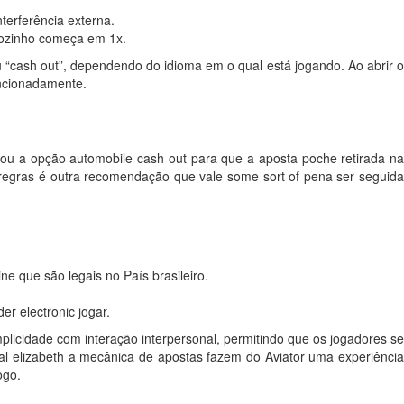
erferência externa.
iãozinho começa em 1x.
ou “cash out”, dependendo do idioma em o qual está jogando. Ao abrir o
encionadamente.
u a opção automobile cash out para que a aposta poche retirada na
 regras é outra recomendação que vale some sort of pena ser seguida
ne que são legais no País brasileiro.
er electronic jogar.
plicidade com interação interpersonal, permitindo que os jogadores se
l elizabeth a mecânica de apostas fazem do Aviator uma experiência
ogo.