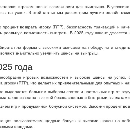
доставляя игрокам новые возможности для выигрыша. В условия
нсы на успех. В этой статье мы рассмотрим лучшие онлайн-кази
 процент возврата игроку (RTP), безопасность транзакций и кач
ть реальную возможность выиграть. В 2025 году акцент делается
бирать платформы с высокими шансами на победу, но и следит
зволяют значительно увеличить шансы на выигрыш.
025 года
знообразие игровых возможностей и высокие шансы на успех. 
та игроку (RTP), что делает их привлекательными для опытных и н
ое выделяется большим выбором слотов и настольных игр от вед
рма также известна высокой безопасностью и быстрыми выплатами
азием игр и продуманной бонусной системой. Высокий процент во
ющая пользователям щедрые бонусы и высокие шансы на победу
изовыми фондами.