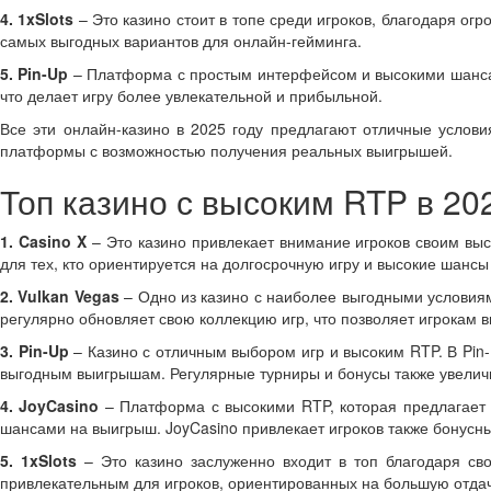
4. 1xSlots
– Это казино стоит в топе среди игроков, благодаря о
самых выгодных вариантов для онлайн-гейминга.
5. Pin-Up
– Платформа с простым интерфейсом и высокими шансами
что делает игру более увлекательной и прибыльной.
Все эти онлайн-казино в 2025 году предлагают отличные услови
платформы с возможностью получения реальных выигрышей.
Топ казино с высоким RTP в 20
1. Casino X
– Это казино привлекает внимание игроков своим вы
для тех, кто ориентируется на долгосрочную игру и высокие шансы
2. Vulkan Vegas
– Одно из казино с наиболее выгодными условия
регулярно обновляет свою коллекцию игр, что позволяет игрокам
3. Pin-Up
– Казино с отличным выбором игр и высоким RTP. В Pin
выгодным выигрышам. Регулярные турниры и бонусы также увелич
4. JoyCasino
– Платформа с высокими RTP, которая предлагает и
шансами на выигрыш. JoyCasino привлекает игроков также бонус
5. 1xSlots
– Это казино заслуженно входит в топ благодаря св
привлекательным для игроков, ориентированных на большую отдач