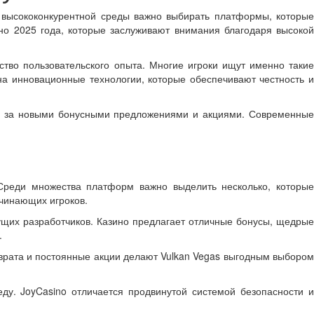
х высококонкурентной среды важно выбирать платформы, которые
но 2025 года, которые заслуживают внимания благодаря высокой
ество пользовательского опыта. Многие игроки ищут именно таки
 на инновационные технологии, которые обеспечивают честность и
ь за новыми бонусными предложениями и акциями. Современны
Среди множества платформ важно выделить несколько, которые
ачинающих игроков.
ущих разработчиков. Казино предлагает отличные бонусы, щедры
.
зврата и постоянные акции делают Vulkan Vegas выгодным выборо
. JoyCasino отличается продвинутой системой безопасности 