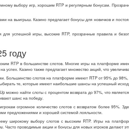
громному выбору игр, хорошим RTP и регулярным бонусам. Прозрач
 на выигрыш. Казино предлагает бонусы для новичков и постоянн
я для успешной игры, высокие RTP, прозрачные правила и безоп
25 году
соким RTP в большинстве слотов. Многие игры на платформе име
 на успех. Казино также предлагает множество акций, что увеличив
ми. Большинство слотов на платформе имеют RTP от 95% до 98%, 
 выбирать те, которые имеют наибольшие шансы на успешный исход
-Up можно найти слоты с процентом возврата до 97%, что являетс
ивают шанс на победу.
грокам огромное количество слотов с возвратом более 95%. Здес
ными предложениями и хорошей системой лояльности.
оему широкому выбору слотов с высоким RTP. Игры на платфор
у. Часто проводимые акции и бонусы для новых игроков делают э