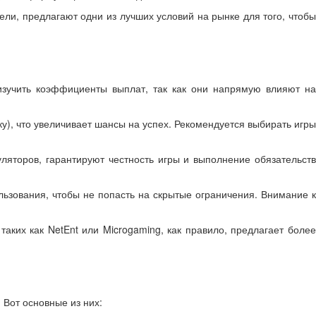
ли, предлагают одни из лучших условий на рынке для того, чтобы
изучить коэффициенты выплат, так как они напрямую влияют на
), что увеличивает шансы на успех. Рекомендуется выбирать игры
яторов, гарантируют честность игры и выполнение обязательств
ьзования, чтобы не попасть на скрытые ограничения. Внимание к
таких как NetEnt или Microgaming, как правило, предлагает более
Вот основные из них: