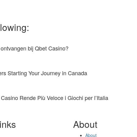
llowing:
 ontvangen bij Qbet Casino?
rs Starting Your Journey in Canada
Casino Rende Più Veloce i Giochi per l’Italia
inks
About
About