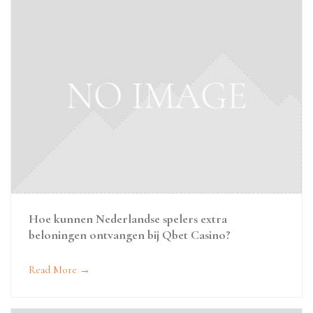
Hoe kunnen Nederlandse spelers extra
beloningen ontvangen bij Qbet Casino?
Read More →