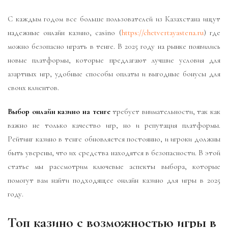
С каждым годом все больше пользователей из Казахстана ищут
надежные онлайн казино, casino (
https://chetvertayastena.ru
) где
можно безопасно играть в тенге. В 2025 году на рынке появились
новые платформы, которые предлагают лучшие условия для
азартных игр, удобные способы оплаты и выгодные бонусы для
своих клиентов.
Выбор онлайн казино на тенге
требует внимательности, так как
важно не только качество игр, но и репутация платформы.
Рейтинг казино в тенге обновляется постоянно, и игроки должны
быть уверены, что их средства находятся в безопасности. В этой
статье мы рассмотрим ключевые аспекты выбора, которые
помогут вам найти подходящее онлайн казино для игры в 2025
году.
Топ казино с возможностью игры в