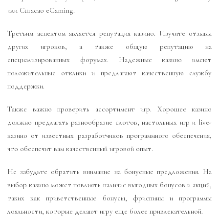
или Curacao eGaming.
Третьим аспектом является репутация казино. Изучите отзывы
других игроков, а также общую репутацию на
специализированных форумах. Надежные казино имеют
положительные отклики и предлагают качественную службу
поддержки.
Также важно проверить ассортимент игр. Хорошее казино
должно предлагать разнообразие слотов, настольных игр и live-
казино от известных разработчиков программного обеспечения,
что обеспечит вам качественный игровой опыт.
Не забудьте обратить внимание на бонусные предложения. На
выбор казино может повлиять наличие выгодных бонусов и акций,
таких как приветственные бонусы, фриспины и программы
лояльности, которые делают игру еще более привлекательной.