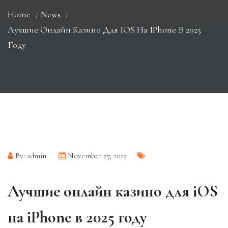
Home
News
Лучшие Онлайн Казино Для IOS На IPhone В 2025
Году
By: admin
November 27, 2025
Лучшие онлайн казино для iOS
на iPhone в 2025 году