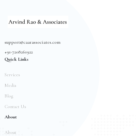
support@caarassociates.com
+91-7208261922
Quick Links
Services
Media
Blog
Contact Us
About
About