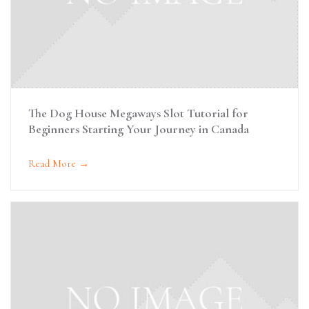
The Dog House Megaways Slot Tutorial for
Beginners Starting Your Journey in Canada
Read More →