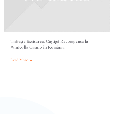
Trăiește Excitarea, Câștigă Recompensa la
WinRolla Casino în România
Read More →