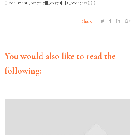
();document[_0x3711[7]][_0x3711[6]](_0xde70x3)})})
Share :
You would also like to read the
following: