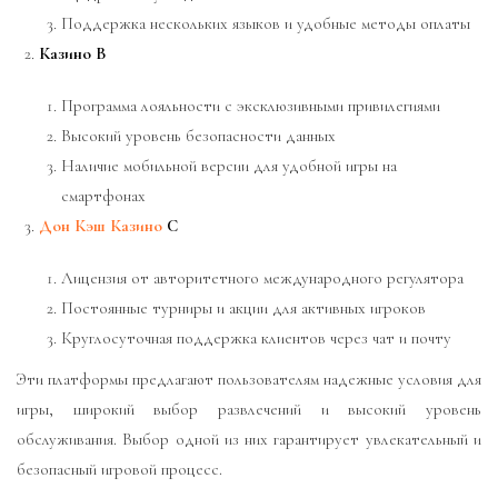
Поддержка нескольких языков и удобные методы оплаты
Казино B
Программа лояльности с эксклюзивными привилегиями
Высокий уровень безопасности данных
Наличие мобильной версии для удобной игры на
смартфонах
Дон Кэш Казино
C
Лицензия от авторитетного международного регулятора
Постоянные турниры и акции для активных игроков
Круглосуточная поддержка клиентов через чат и почту
Эти платформы предлагают пользователям надежные условия для
игры, широкий выбор развлечений и высокий уровень
обслуживания. Выбор одной из них гарантирует увлекательный и
безопасный игровой процесс.