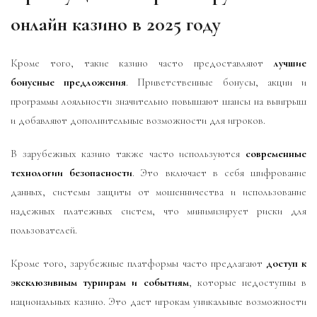
онлайн казино в 2025 году
Кроме того, такие казино часто предоставляют
лучшие
бонусные предложения
. Приветственные бонусы, акции и
программы лояльности значительно повышают шансы на выигрыш
и добавляют дополнительные возможности для игроков.
В зарубежных казино также часто используются
современные
технологии безопасности
. Это включает в себя шифрование
данных, системы защиты от мошенничества и использование
надежных платежных систем, что минимизирует риски для
пользователей.
Кроме того, зарубежные платформы часто предлагают
доступ к
эксклюзивным турнирам и событиям
, которые недоступны в
национальных казино. Это дает игрокам уникальные возможности