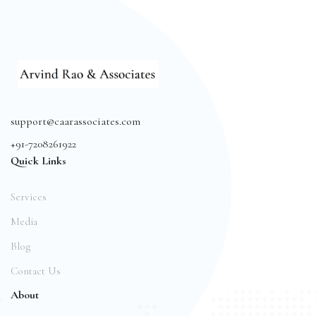
support@caarassociates.com
+91-7208261922
Quick Links
Services
Media
Blog
Contact Us
About