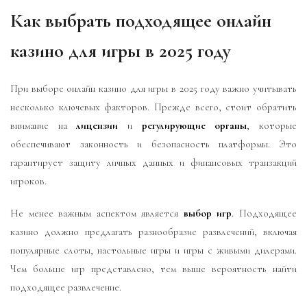
Как выбрать подходящее онлайн
казино для игры в 2025 году
При выборе онлайн казино для игры в 2025 году важно учитывать
несколько ключевых факторов. Прежде всего, стоит обратить
внимание на
лицензии
и
регулирующие органы
, которые
обеспечивают законность и безопасность платформы. Это
гарантирует защиту личных данных и финансовых транзакций
игроков.
Не менее важным аспектом является
выбор игр
. Подходящее
казино должно предлагать разнообразие развлечений, включая
популярные слоты, настольные игры и игры с живыми дилерами.
Чем больше игр представлено, тем выше вероятность найти
подходящее развлечение.