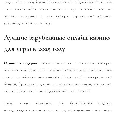
видеослотов, зарубежные онлайн казино предоставляют игрокам
возможность найти что-то на свой вкус. В этой статье мы
рассмотрим лучшие из них, которые гарантируют отличные
условия для игры в 2025 году.
Лучшие зарубежные онлайн казино
для игры в 2025 году
Одним из лидеров
в этом сегменте остается казино, которое
отличается не только широким ассортиментом игр, но и высоким
качеством обслуживания клиентов. Такие платформы предлагают
бонусы, фриспины и другие привлекательные акции, что делает
их еще более интересными для новых пользователей.
Также стоит отметить, что большинство ведущих
международных онлайн казино обладают лицензиями, выданными