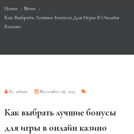
Home
News
Как Выбрать Лучшие Бонусы Для Игры В Онлайн
Казино
By: admin
November 28, 2025
Как выбрать лучшие бонусы
для игры в онлайн казино