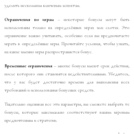
уделить нескольким ключевым аспектам.
Ограничения по играм
– некоторые бонусы могут быть
использованы только на определённых играх или слотах. Это
ограничение важно учитывать, особенно если вы предпочитаете
играть в определённые игры. Прочитайте условия, чтобы узнать,
на какие именно игры распространяется бонус.
Временные ограничения
– многие бонусы имеют срок действия,
после которого они становятся недействительными. Убедитесь,
что у вас будет достаточно времени для выполнения всех
требований и использования бонусных средств.
Тщательно оценивая все эти параметры, вы сможете выбрать те
бонусы, которые максимально соответствуют вашим игровым
предпочтениям и стратегии.