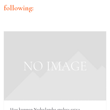
following:
Hoe kunnen Nederlandse spelers extra