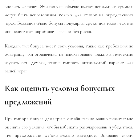
вносить депозит. Эти бонусы обычно имеют небольшие суммы и
могут быть использованы только для ставок на определенных
играх. Бездепозитные бонусы популярны среди новичков, так как
они позволяют опробовать казино без риска.
Каждый тип бонуса имеет свои условия, такие как требования по
отыгрышу или ограничения на использование. Важно внимательно
изучить эти детали, чтобы выбрать оптимальный вариант для
вашей игры.
Как оценить условия бонусных
предложений
При выборе бонуса для игры в онлайн казино важно внимательно
оценить его условия, чтобы избежать разочарований и убедиться,
что предложение действительно выгодное. Внимание стоит