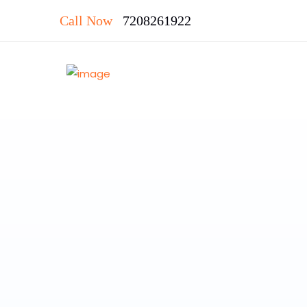
Call Now
7208261922