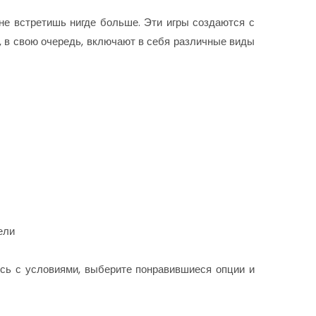
не встретишь нигде больше. Эти игры создаются с
, в свою очередь, включают в себя различные виды
ели
сь с условиями, выберите понравившиеся опции и