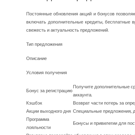
Постоянные обновления акций и бонусов позволяю
включать дополнительные кредиты, бесплатные в
свежесть и актуальность предложений.
Тип предложения
Описание
Условия получения
Получите дополнительные ср
Бонус за регистрацию
аккаунта.
Кэшбэк
Возврат части потерь за опр
Акции выходного дня
Специальные предложения, д
Программа
Бонусы и привилегии для по
лояльности