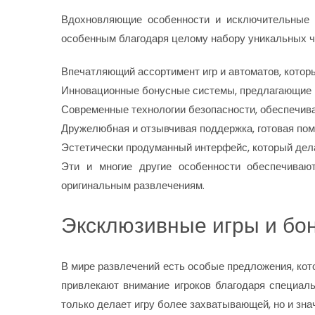
Вдохновляющие особенности и исключительные п
особенным благодаря целому набору уникальных ч
Впечатляющий ассортимент игр и автоматов, которы
Инновационные бонусные системы, предлагающие и
Современные технологии безопасности, обеспечив
Дружелюбная и отзывчивая поддержка, готовая помо
Эстетически продуманный интерфейс, который дел
Эти и многие другие особенности обеспечиваю
оригинальным развлечениям.
Эксклюзивные игры и бо
В мире развлечений есть особые предложения, ко
привлекают внимание игроков благодаря специал
только делает игру более захватывающей, но и зн