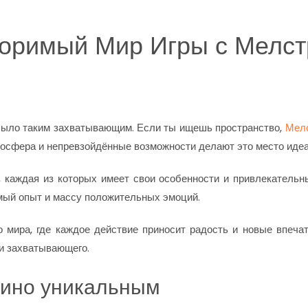
оримый Мир Игры с Мелстр
 было таким захватывающим. Если ты ищешь пространство,
Мелс
атмосфера и непревзойдённые возможности делают это место ид
 каждая из которых имеет свои особенности и привлекательн
мый опыт и массу положительных эмоций.
о мира, где каждое действие приносит радость и новые впечат
 и захватывающего.
зино уникальным